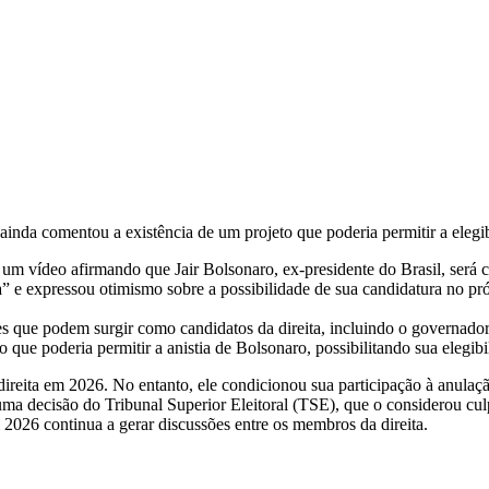
ainda comentou a existência de um projeto que poderia permitir a elegib
 um vídeo afirmando que Jair Bolsonaro, ex-presidente do Brasil, será 
” e expressou otimismo sobre a possibilidade de sua candidatura no pró
ue podem surgir como candidatos da direita, incluindo o governador d
que poderia permitir a anistia de Bolsonaro, possibilitando sua elegibil
direita em 2026. No entanto, ele condicionou sua participação à anulação
de uma decisão do Tribunal Superior Eleitoral (TSE), que o considerou 
 2026 continua a gerar discussões entre os membros da direita.