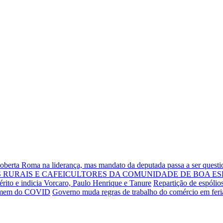
Roberta Roma na liderança, mas mandato da deputada passa a ser quest
RURAIS E CAFEICULTORES DA COMUNIDADE DE BOA ES
rito e indicia Vorcaro, Paulo Henrique e Tanure
Repartição de espólio
 homem do COVID
Governo muda regras de trabalho do comércio em fer