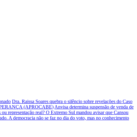
ionado
Dra. Raissa Soares quebra o silêncio sobre revelações do Caso
PERANÇA (APROCABE)
Anvisa determina suspensão de venda de
s ou representação real? O Extremo Sul mandou avisar que Cansou
iado.
A democracia não se faz no dia do voto, mas no conhecimento