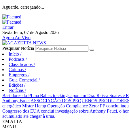
Aguarde, carregando...
Entrar
Sexta-feira, 07 de Agosto 2026
Agora Ao Vivo
Pesquisar Notícia
Início
/
Podcasts
/
Classificados
/
Colunas
/
Empregos
/
Guia Comercial
/
Edições
/
Notícias
/
Bastidores do PL na Bahia: trackings apontam Dra. Raissa Soares e 
Anthony Fauci
ASSOCIAÇÃO DOS PEQUENOS PRODUTORES 
energético Mister Hemp
Operação Compliance Zero: PF conclui inqué
Congresso dos EUA conclui investigação sobre Anthony Fauci, o
acumulado até chegar à urna.
EM ALTA
MENU