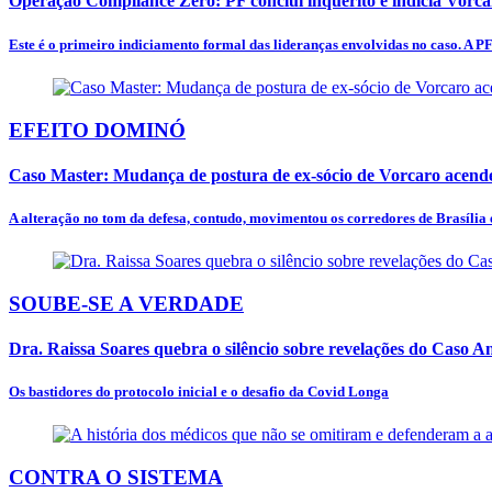
Operação Compliance Zero: PF conclui inquérito e indicia Vorc
Este é o primeiro indiciamento formal das lideranças envolvidas no caso. A PF
EFEITO DOMINÓ
Caso Master: Mudança de postura de ex-sócio de Vorcaro acende
A alteração no tom da defesa, contudo, movimentou os corredores de Brasília e
SOUBE-SE A VERDADE
Dra. Raissa Soares quebra o silêncio sobre revelações do Caso 
Os bastidores do protocolo inicial e o desafio da Covid Longa
CONTRA O SISTEMA