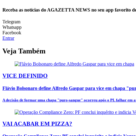
Receba as notícias do AGAZETTA NEWS no seu app favorito d
Telegram
Whatsapp
Facebook
Entrar
Veja Também
VICE DEFINIDO
Flávio Bolsonaro define Alfredo Gaspar para vice em chapa "p
A decisão de formar uma chapa "puro-sangue" ocorreu após o PL falhar em at
VAI ACABAR EM PIZZA?