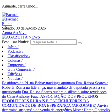
Aguarde, carregando...
Entrar
Sábado, 08 de Agosto 2026
Agora Ao Vivo
Pesquisar Notícia
Início
/
Podcasts
/
Classificados
/
Colunas
/
Empregos
/
Guia Comercial
/
Edições
/
Notícias
/
Bastidores do PL na Bahia: trackings apontam Dra. Raissa Soares e
Roberta Roma na liderança, mas mandato da deputada passa a ser
questionado
Dra. Raissa Soares quebra o silêncio sobre revelações
do Caso Anthony Fauci
ASSOCIAÇÃO DOS PEQUENOS
PRODUTORES RURAIS E CAFEICULTORES DA
COMUNIDADE DE BOA ESPERANÇA (APROCABE)
Anvisa
determina suspensão de venda de energético Mister Hemp
Operação