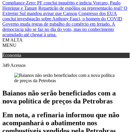
Compliance Zero: PF conclui inquérito e indicia Vorcaro, Paulo
Henrique e Tanure
Repartição de espólios ou representação real? O
Extremo Sul mandou avisar que Cansou
Congresso dos EUA
conclui investigação sobre Anthony Fauci, o homem do COVID
Governo muda regras de trabalho do comércio em feriado.
A
democracia não se faz no dia do voto, mas no conhecimento
acumulado até chegar à urna.
EM ALTA
MENU
Economia
349
Acessos
Baianos não serão beneficiados com a
nova política de preços da Petrobras
Em nota, a refinaria informou que não
acompanhará o abatimento nos
combustíveis vendidos pela Petrobras,