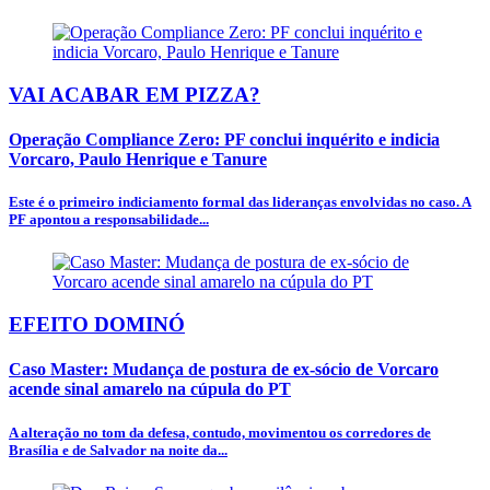
VAI ACABAR EM PIZZA?
Operação Compliance Zero: PF conclui inquérito e indicia
Vorcaro, Paulo Henrique e Tanure
Este é o primeiro indiciamento formal das lideranças envolvidas no caso. A
PF apontou a responsabilidade...
EFEITO DOMINÓ
Caso Master: Mudança de postura de ex-sócio de Vorcaro
acende sinal amarelo na cúpula do PT
A alteração no tom da defesa, contudo, movimentou os corredores de
Brasília e de Salvador na noite da...