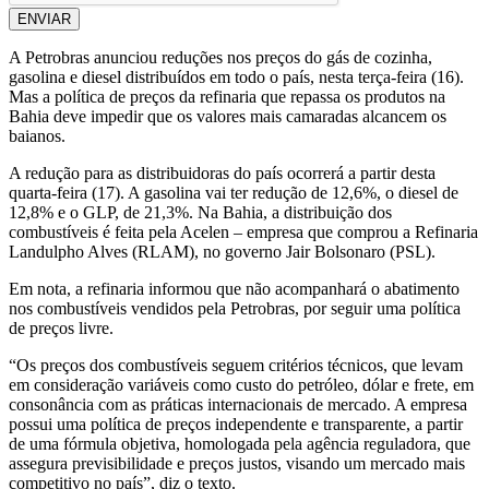
ENVIAR
A Petrobras anunciou reduções nos preços do gás de cozinha,
gasolina e diesel distribuídos em todo o país, nesta terça-feira (16).
Mas a política de preços da refinaria que repassa os produtos na
Bahia deve impedir que os valores mais camaradas alcancem os
baianos.
A redução para as distribuidoras do país ocorrerá a partir desta
quarta-feira (17). A gasolina vai ter redução de 12,6%, o diesel de
12,8% e o GLP, de 21,3%. Na Bahia, a distribuição dos
combustíveis é feita pela Acelen – empresa que comprou a Refinaria
Landulpho Alves (RLAM), no governo Jair Bolsonaro (PSL).
Em nota, a refinaria informou que não acompanhará o abatimento
nos combustíveis vendidos pela Petrobras, por seguir uma política
de preços livre.
“Os preços dos combustíveis seguem critérios técnicos, que levam
em consideração variáveis como custo do petróleo, dólar e frete, em
consonância com as práticas internacionais de mercado. A empresa
possui uma política de preços independente e transparente, a partir
de uma fórmula objetiva, homologada pela agência reguladora, que
assegura previsibilidade e preços justos, visando um mercado mais
competitivo no país”, diz o texto.