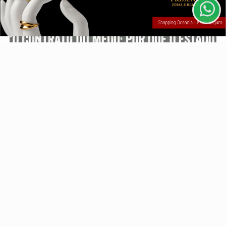
CLICANDO AQUI
PROSSEGUIR
O CONTRATO DO MEDO
Por que o Estado Brasileiro ensina você a ser
vítima
Por Sérgio Tripper
Descubra Mais
Não possui uma conta?
Você pode ler matérias exclusivas, anunciar
classificados e muito mais!