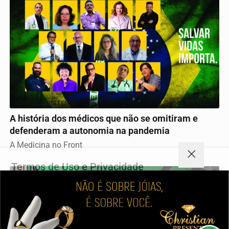
CONTRA O SISTEMA
A história dos médicos que não se omitiram e
defenderam a autonomia na pandemia
A Medicina no Front
Termos de Uso e Privacidade
Esse site utiliza cookies para melhorar sua experiência
de navegação. Ao continuar o acesso, entendemos que
você concorda com nossos Termos de Uso e
Privacidade.
PARA MAIS INFORMAÇÕES,
ACESSE NOSSOS TERMOS