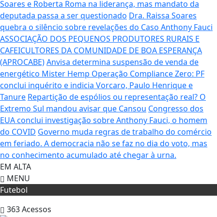
Soares e Roberta Roma na liderança, mas mandato da
deputada passa a ser questionado
Dra. Raissa Soares
quebra o silêncio sobre revelações do Caso Anthony Fauci
ASSOCIAÇÃO DOS PEQUENOS PRODUTORES RURAIS E
CAFEICULTORES DA COMUNIDADE DE BOA ESPERANÇA
(APROCABE)
Anvisa determina suspensão de venda de
energético Mister Hemp
Operação Compliance Zero: PF
conclui inquérito e indicia Vorcaro, Paulo Henrique e
Tanure
Repartição de espólios ou representação real? O
Extremo Sul mandou avisar que Cansou
Congresso dos
EUA conclui investigação sobre Anthony Fauci, o homem
do COVID
Governo muda regras de trabalho do comércio
em feriado.
A democracia não se faz no dia do voto, mas
no conhecimento acumulado até chegar à urna.
EM ALTA
MENU
Futebol
363
Acessos