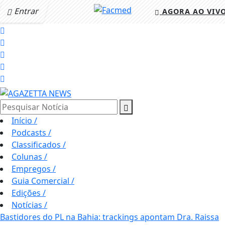
Entrar
AGORA AO VIV
Pesquisar Notícia
Início
/
Podcasts
/
Classificados
/
Colunas
/
Empregos
/
Guia Comercial
/
Edições
/
Notícias
/
Bastidores do PL na Bahia: trackings apontam Dra. Raissa