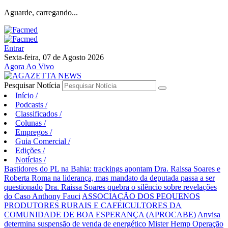
Aguarde, carregando...
Entrar
Sexta-feira, 07 de Agosto 2026
Agora Ao Vivo
Pesquisar Notícia
Início
/
Podcasts
/
Classificados
/
Colunas
/
Empregos
/
Guia Comercial
/
Edições
/
Notícias
/
Bastidores do PL na Bahia: trackings apontam Dra. Raissa Soares e
Roberta Roma na liderança, mas mandato da deputada passa a ser
questionado
Dra. Raissa Soares quebra o silêncio sobre revelações
do Caso Anthony Fauci
ASSOCIAÇÃO DOS PEQUENOS
PRODUTORES RURAIS E CAFEICULTORES DA
COMUNIDADE DE BOA ESPERANÇA (APROCABE)
Anvisa
determina suspensão de venda de energético Mister Hemp
Operação