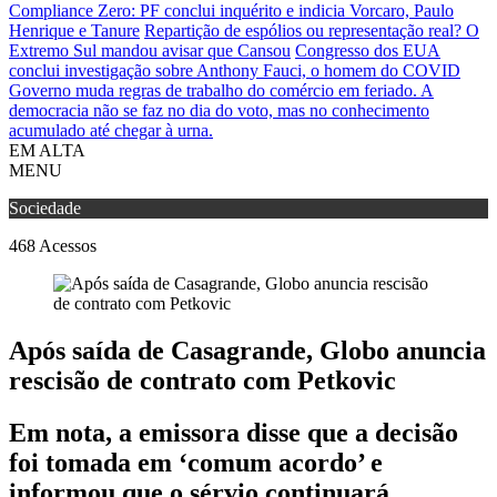
Compliance Zero: PF conclui inquérito e indicia Vorcaro, Paulo
Henrique e Tanure
Repartição de espólios ou representação real? O
Extremo Sul mandou avisar que Cansou
Congresso dos EUA
conclui investigação sobre Anthony Fauci, o homem do COVID
Governo muda regras de trabalho do comércio em feriado.
A
democracia não se faz no dia do voto, mas no conhecimento
acumulado até chegar à urna.
EM ALTA
MENU
Sociedade
468
Acessos
Após saída de Casagrande, Globo anuncia
rescisão de contrato com Petkovic
Em nota, a emissora disse que a decisão
foi tomada em ‘comum acordo’ e
informou que o sérvio continuará