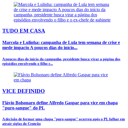
TUDO EM CASA
Marcola e Lulinha: campanha de Lula tem semana de crise e
mede impacto A poucos dias do início...
A poucos dias do início da campanha, presidente busca virar a página dos
episódios envolvendo o filho e...
VICE DEFINIDO
Flávio Bolsonaro define Alfredo Gaspar para vice em chapa
"puro-sangue" do PL
A decisão de formar uma chapa "puro-sangue" ocorreu após o PL falhar em
atrair siglas do Centrão