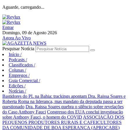
Aguarde, carregando...
Entrar
Domingo, 09 de Agosto 2026
Agora Ao Vivo
Pesquisar Notícia
Início
/
Podcasts
/
Classificados
/
Colunas
/
Empregos
/
Guia Comercial
/
Edições
/
Notícias
/
Bastidores do PL na Bahia: trackings apontam Dra. Raissa Soares e
Roberta Roma na liderança, mas mandato da deputada passa a ser
questionado
Dra. Raissa Soares quebra o silêncio sobre revelações
do Caso Anthony Fauci
Congresso dos EUA conclui investigação
sobre Anthony Fauci, o homem do COVID
ASSOCIAÇÃO DOS
PEQUENOS PRODUTORES RURAIS E CAFEICULTORES
DA COMUNIDADE DE BOA ESPERANÇA (APROCABE)