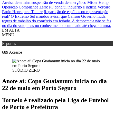
Anvisa determina suspensão de venda de energético Mister Hemp
Operação Compliance Zero: PF conclui inquérito e indicia Vorcaro,
Paulo Henrique e Tanure
Repartição de espólios ou representação
real? O Extremo Sul mandou avisar que Cansou
Governo muda
regras de trabalho do comércio em feriado.
A democracia não se faz
no dia do voto, mas no conhecimento acumulado até chegar à urna.
EM ALTA
MENU
Esportes
689
Acessos
STÚDIO ZERO
Anote aí: Copa Guaiamum inicia no dia
22 de maio em Porto Seguro
Torneio é realizado pela Liga de Futebol
de Porto e Prefeitura