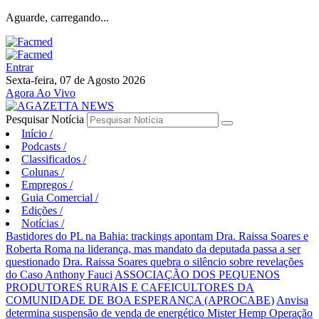
Aguarde, carregando...
Entrar
Sexta-feira, 07 de Agosto 2026
Agora Ao Vivo
Pesquisar Notícia
Início
/
Podcasts
/
Classificados
/
Colunas
/
Empregos
/
Guia Comercial
/
Edições
/
Notícias
/
Bastidores do PL na Bahia: trackings apontam Dra. Raissa Soares e
Roberta Roma na liderança, mas mandato da deputada passa a ser
questionado
Dra. Raissa Soares quebra o silêncio sobre revelações
do Caso Anthony Fauci
ASSOCIAÇÃO DOS PEQUENOS
PRODUTORES RURAIS E CAFEICULTORES DA
COMUNIDADE DE BOA ESPERANÇA (APROCABE)
Anvisa
determina suspensão de venda de energético Mister Hemp
Operação