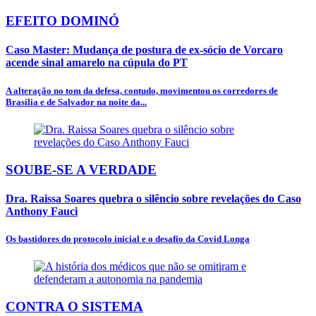
EFEITO DOMINÓ
Caso Master: Mudança de postura de ex-sócio de Vorcaro
acende sinal amarelo na cúpula do PT
A alteração no tom da defesa, contudo, movimentou os corredores de
Brasília e de Salvador na noite da...
SOUBE-SE A VERDADE
Dra. Raissa Soares quebra o silêncio sobre revelações do Caso
Anthony Fauci
Os bastidores do protocolo inicial e o desafio da Covid Longa
CONTRA O SISTEMA