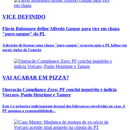
VICE DEFINIDO
Flávio Bolsonaro define Alfredo Gaspar para vice em chapa
"puro-sangue" do PL
A decisão de formar uma chapa "puro-sangue" ocorreu após o PL falhar em
atrair siglas do Centrão
VAI ACABAR EM PIZZA?
Operação Compliance Zero: PF conclui inquérito e indicia
Vorcaro, Paulo Henrique e Tanure
Este é o primeiro indiciamento formal das lideranças envolvidas no caso. A
PF apontou a responsabilidade...