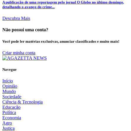
A publicação de uma reportagem pelo jornal O Globo no último domingo,
detalhando o avanço do crime...
Descubra Mais
Não possui uma conta?
Você pode ler matérias exclusivas, anunciar classificados e muito mais!
Criar minha conta
Navegue
Início
Opinião
Mundo
Sociedade
Ciência & Tecnologia
Educação
Política
Economia
Agro
Justiça