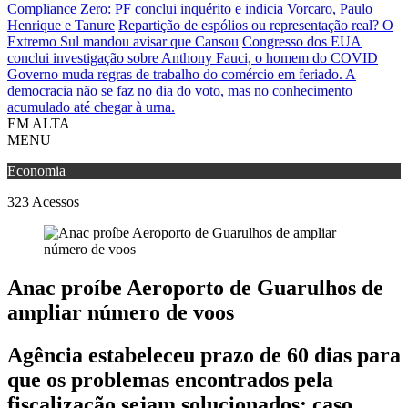
Compliance Zero: PF conclui inquérito e indicia Vorcaro, Paulo
Henrique e Tanure
Repartição de espólios ou representação real? O
Extremo Sul mandou avisar que Cansou
Congresso dos EUA
conclui investigação sobre Anthony Fauci, o homem do COVID
Governo muda regras de trabalho do comércio em feriado.
A
democracia não se faz no dia do voto, mas no conhecimento
acumulado até chegar à urna.
EM ALTA
MENU
Economia
323
Acessos
Anac proíbe Aeroporto de Guarulhos de
ampliar número de voos
Agência estabeleceu prazo de 60 dias para
que os problemas encontrados pela
fiscalização sejam solucionados; caso