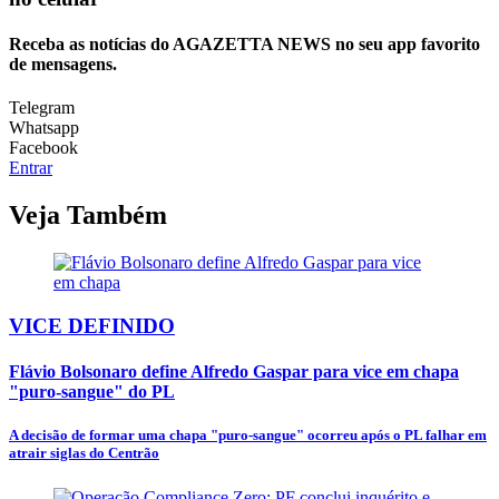
Receba as notícias do AGAZETTA NEWS no seu app favorito
de mensagens.
Telegram
Whatsapp
Facebook
Entrar
Veja Também
VICE DEFINIDO
Flávio Bolsonaro define Alfredo Gaspar para vice em chapa
"puro-sangue" do PL
A decisão de formar uma chapa "puro-sangue" ocorreu após o PL falhar em
atrair siglas do Centrão