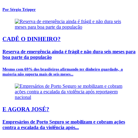
Por Sérgio Tripper
CADÊ O DINHEIRO?
Reserva de emergência ainda é frágil e não dura seis meses para
boa parte da população
Mesmo com 69% dos brasileiros afirmando ter dinheiro guardado, a
maioria não suporta mais de seis meses...
E AGORA JOSÉ?
Empresários de Porto Seguro se mobilizam e cobram ações
contra a escalada da violência após...