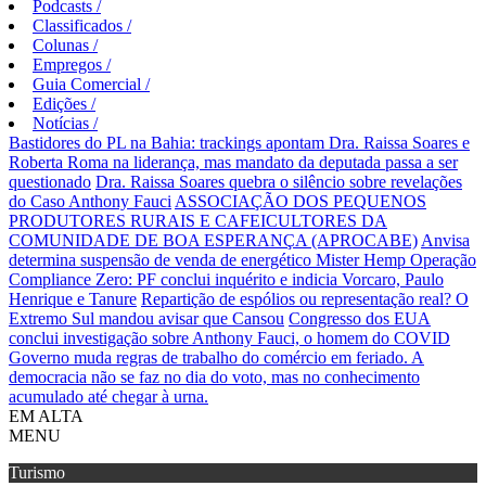
Podcasts
/
Classificados
/
Colunas
/
Empregos
/
Guia Comercial
/
Edições
/
Notícias
/
Bastidores do PL na Bahia: trackings apontam Dra. Raissa Soares e
Roberta Roma na liderança, mas mandato da deputada passa a ser
questionado
Dra. Raissa Soares quebra o silêncio sobre revelações
do Caso Anthony Fauci
ASSOCIAÇÃO DOS PEQUENOS
PRODUTORES RURAIS E CAFEICULTORES DA
COMUNIDADE DE BOA ESPERANÇA (APROCABE)
Anvisa
determina suspensão de venda de energético Mister Hemp
Operação
Compliance Zero: PF conclui inquérito e indicia Vorcaro, Paulo
Henrique e Tanure
Repartição de espólios ou representação real? O
Extremo Sul mandou avisar que Cansou
Congresso dos EUA
conclui investigação sobre Anthony Fauci, o homem do COVID
Governo muda regras de trabalho do comércio em feriado.
A
democracia não se faz no dia do voto, mas no conhecimento
acumulado até chegar à urna.
EM ALTA
MENU
Turismo