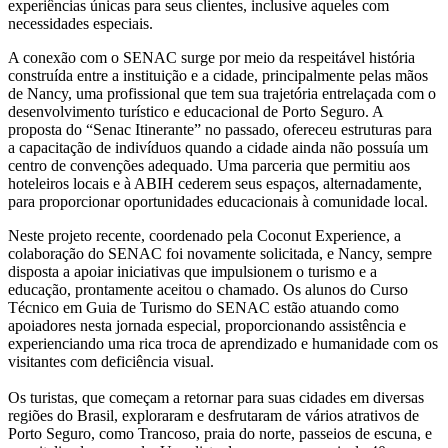
experiências únicas para seus clientes, inclusive aqueles com
necessidades especiais.
A conexão com o SENAC surge por meio da respeitável história
construída entre a instituição e a cidade, principalmente pelas mãos
de Nancy, uma profissional que tem sua trajetória entrelaçada com o
desenvolvimento turístico e educacional de Porto Seguro. A
proposta do “Senac Itinerante” no passado, ofereceu estruturas para
a capacitação de indivíduos quando a cidade ainda não possuía um
centro de convenções adequado. Uma parceria que permitiu aos
hoteleiros locais e à ABIH cederem seus espaços, alternadamente,
para proporcionar oportunidades educacionais à comunidade local.
Neste projeto recente, coordenado pela Coconut Experience, a
colaboração do SENAC foi novamente solicitada, e Nancy, sempre
disposta a apoiar iniciativas que impulsionem o turismo e a
educação, prontamente aceitou o chamado. Os alunos do Curso
Técnico em Guia de Turismo do SENAC estão atuando como
apoiadores nesta jornada especial, proporcionando assistência e
experienciando uma rica troca de aprendizado e humanidade com os
visitantes com deficiência visual.
Os turistas, que começam a retornar para suas cidades em diversas
regiões do Brasil, exploraram e desfrutaram de vários atrativos de
Porto Seguro, como Trancoso, praia do norte, passeios de escuna, e