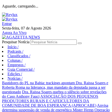
Aguarde, carregando...
Entrar
Sexta-feira, 07 de Agosto 2026
Agora Ao Vivo
Pesquisar Notícia
Início
/
Podcasts
/
Classificados
/
Colunas
/
Empregos
/
Guia Comercial
/
Edições
/
Notícias
/
Bastidores do PL na Bahia: trackings apontam Dra. Raissa Soares e
Roberta Roma na liderança, mas mandato da deputada passa a ser
questionado
Dra. Raissa Soares quebra o silêncio sobre revelações
do Caso Anthony Fauci
ASSOCIAÇÃO DOS PEQUENOS
PRODUTORES RURAIS E CAFEICULTORES DA
COMUNIDADE DE BOA ESPERANÇA (APROCABE)
Anvisa
determina suspensão de venda de energético Mister Hemp
Operação