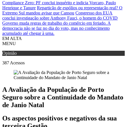
Compliance Zero: PF conclui inquérito e indicia Vorcaro, Paulo
Henrique e Tanure
Repartição de espólios ou representação real? O
Extremo Sul mandou avisar que Cansou
Congresso dos EUA
conclui investigação sobre Anthony Fauci, o homem do COVID
Governo muda regras de trabalho do comércio em feriado.
A
democracia não se faz no dia do voto, mas no conhecimento
acumulado até chegar à urna.
EM ALTA
MENU
Opinião
387
Acessos
A Avaliação da População de Porto
Seguro sobre a Continuidade do Mandato
de Janio Natal
Os aspectos positivos e negativos da sua
terceira Gestão