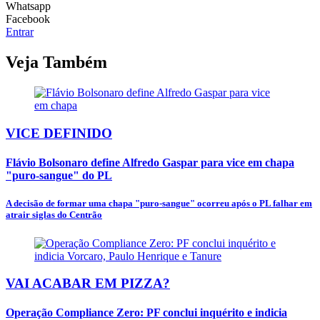
Whatsapp
Facebook
Entrar
Veja Também
VICE DEFINIDO
Flávio Bolsonaro define Alfredo Gaspar para vice em chapa
"puro-sangue" do PL
A decisão de formar uma chapa "puro-sangue" ocorreu após o PL falhar em
atrair siglas do Centrão
VAI ACABAR EM PIZZA?
Operação Compliance Zero: PF conclui inquérito e indicia