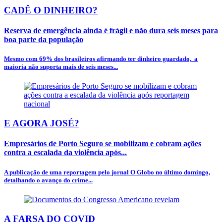
CADÊ O DINHEIRO?
Reserva de emergência ainda é frágil e não dura seis meses para
boa parte da população
Mesmo com 69% dos brasileiros afirmando ter dinheiro guardado, a
maioria não suporta mais de seis meses...
E AGORA JOSÉ?
Empresários de Porto Seguro se mobilizam e cobram ações
contra a escalada da violência após...
A publicação de uma reportagem pelo jornal O Globo no último domingo,
detalhando o avanço do crime...
A FARSA DO COVID