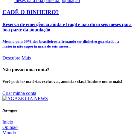
CADÊ O DINHEIRO?
Reserva de emergência ainda é frágil e não dura seis meses para
boa parte da população
Mesmo com 69% dos brasileiros afirmando ter dinheiro guardado, a
maioria não suporta mais de seis meses...
Descubra Mais
Não possui uma conta?
Você pode ler matérias exclusivas, anunciar classificados e muito mais!
Criar minha conta
Navegue
Início
Opinião
Mundo