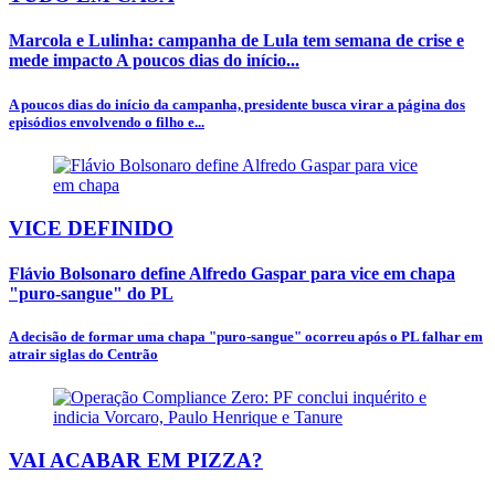
Marcola e Lulinha: campanha de Lula tem semana de crise e
mede impacto A poucos dias do início...
A poucos dias do início da campanha, presidente busca virar a página dos
episódios envolvendo o filho e...
VICE DEFINIDO
Flávio Bolsonaro define Alfredo Gaspar para vice em chapa
"puro-sangue" do PL
A decisão de formar uma chapa "puro-sangue" ocorreu após o PL falhar em
atrair siglas do Centrão
VAI ACABAR EM PIZZA?