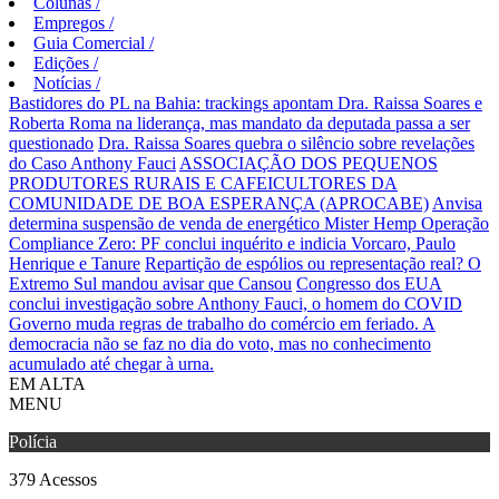
Colunas
/
Empregos
/
Guia Comercial
/
Edições
/
Notícias
/
Bastidores do PL na Bahia: trackings apontam Dra. Raissa Soares e
Roberta Roma na liderança, mas mandato da deputada passa a ser
questionado
Dra. Raissa Soares quebra o silêncio sobre revelações
do Caso Anthony Fauci
ASSOCIAÇÃO DOS PEQUENOS
PRODUTORES RURAIS E CAFEICULTORES DA
COMUNIDADE DE BOA ESPERANÇA (APROCABE)
Anvisa
determina suspensão de venda de energético Mister Hemp
Operação
Compliance Zero: PF conclui inquérito e indicia Vorcaro, Paulo
Henrique e Tanure
Repartição de espólios ou representação real? O
Extremo Sul mandou avisar que Cansou
Congresso dos EUA
conclui investigação sobre Anthony Fauci, o homem do COVID
Governo muda regras de trabalho do comércio em feriado.
A
democracia não se faz no dia do voto, mas no conhecimento
acumulado até chegar à urna.
EM ALTA
MENU
Polícia
379
Acessos