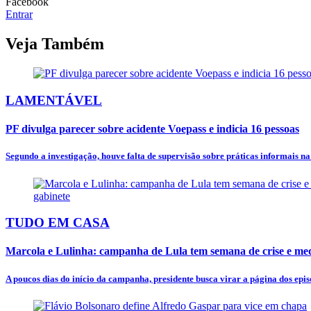
Facebook
Entrar
Veja Também
LAMENTÁVEL
PF divulga parecer sobre acidente Voepass e indicia 16 pessoas
Segundo a investigação, houve falta de supervisão sobre práticas informais n
TUDO EM CASA
Marcola e Lulinha: campanha de Lula tem semana de crise e mede
A poucos dias do início da campanha, presidente busca virar a página dos episó