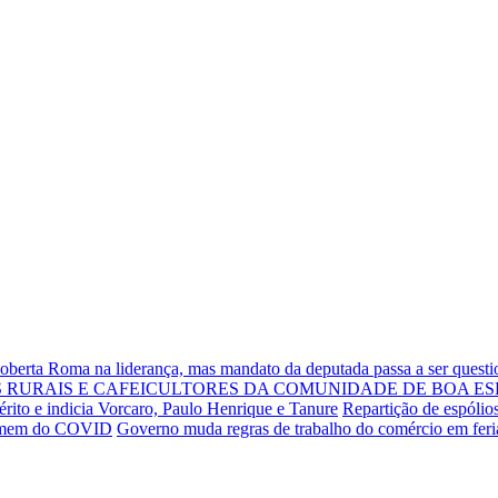
Roberta Roma na liderança, mas mandato da deputada passa a ser quest
RURAIS E CAFEICULTORES DA COMUNIDADE DE BOA ES
rito e indicia Vorcaro, Paulo Henrique e Tanure
Repartição de espólio
 homem do COVID
Governo muda regras de trabalho do comércio em fer