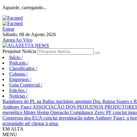
Aguarde, carregando...
Entrar
Sábado, 08 de Agosto 2026
Agora Ao Vivo
Pesquisar Notícia
Início
/
Podcasts
/
Classificados
/
Colunas
/
Empregos
/
Guia Comercial
/
Edições
/
Notícias
/
Bastidores do PL na Bahia: trackings apontam Dra. Raissa Soares e 
Anthony Fauci
ASSOCIAÇÃO DOS PEQUENOS PRODUTORES 
energético Mister Hemp
Operação Compliance Zero: PF conclui inqué
Congresso dos EUA conclui investigação sobre Anthony Fauci, o
acumulado até chegar à urna.
EM ALTA
MENU