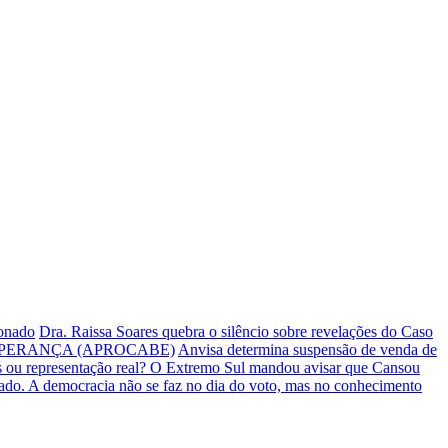
ionado
Dra. Raissa Soares quebra o silêncio sobre revelações do Caso
PERANÇA (APROCABE)
Anvisa determina suspensão de venda de
s ou representação real? O Extremo Sul mandou avisar que Cansou
iado.
A democracia não se faz no dia do voto, mas no conhecimento