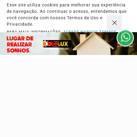
Contato
Esse site utiliza cookies para melhorar sua experiência
de navegação. Ao continuar o acesso, entendemos que
você concorda com nossos Termos de Uso e
Pesquisar Notícia
Privacidade.
PARA MAIS INFORMAÇÕES,
ACESSE NOSSOS TERMOS
CLICANDO AQUI
Painel do Leitor
PROSSEGUIR
3W Control - Todos os direitos reservados
Termos de Uso e Privacidade