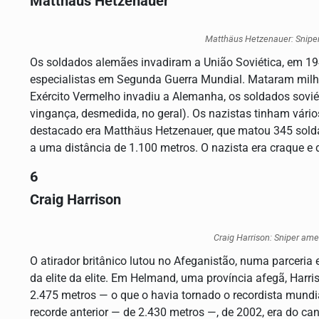
Matthäus Hetzenauer
Matthäus Hetzenauer: Snipe
Os soldados alemães invadiram a União Soviética, em 19
especialistas em Segunda Guerra Mundial. Mataram milhar
Exército Vermelho invadiu a Alemanha, os soldados sovi
vingança, desmedida, no geral). Os nazistas tinham vários
destacado era Matthäus Hetzenauer, que matou 345 solda
a uma distância de 1.100 metros. O nazista era craque e d
6
Craig Harrison
Craig Harrison: Sniper am
O atirador britânico lutou no Afeganistão, numa parceria e
da elite da elite. Em Helmand, uma província afegã, Harri
2.475 metros — o que o havia tornado o recordista mund
recorde anterior — de 2.430 metros —, de 2002, era do c