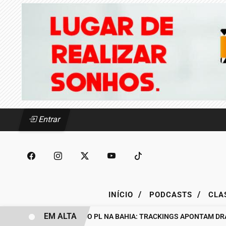
Entrar
/
/
INÍCIO
PODCASTS
CLA
EM ALTA
BASTIDORES DO PL NA BAHIA: TRACKINGS APONTAM DRA. RA