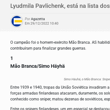
Lyudmila Pavlichenk, está na lista dos
Por
Agazetta
Em 29/12/2022 10:40
O campeão foi o homem-exército Mão Branca. AS habilida
contribuíram para finalizar grandes guerras.
1
Mão Branca/Simo Häyhä
Simo Häuhä, o Mão Branca: Sniper
Entre 1939 e 1940, tropas da União Soviética invadiram a 
forças armadas finlandesas atacaram, duramente, os sold
conhecido como sniper, matou dezenas de soviéticos, esp
Entre os snipers finlandeses, um em especial se destacou