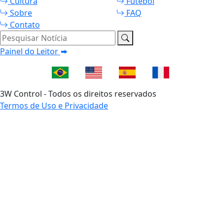
Cultura
Futebol
Sobre
FAQ
Contato
Pesquisar Notícia
Painel do Leitor
3W Control - Todos os direitos reservados
Termos de Uso e Privacidade