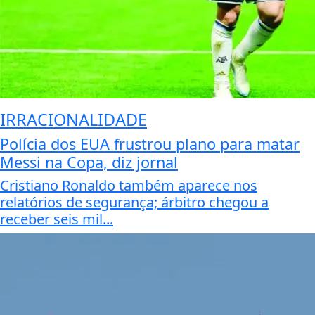
IRRACIONALIDADE
Polícia dos EUA frustrou plano para matar
Messi na Copa, diz jornal
Cristiano Ronaldo também aparece nos
relatórios de segurança; árbitro chegou a
receber seis mil...