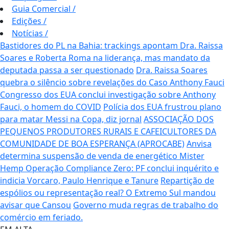
Guia Comercial
/
Edições
/
Notícias
/
Bastidores do PL na Bahia: trackings apontam Dra. Raissa
Soares e Roberta Roma na liderança, mas mandato da
deputada passa a ser questionado
Dra. Raissa Soares
quebra o silêncio sobre revelações do Caso Anthony Fauci
Congresso dos EUA conclui investigação sobre Anthony
Fauci, o homem do COVID
Polícia dos EUA frustrou plano
para matar Messi na Copa, diz jornal
ASSOCIAÇÃO DOS
PEQUENOS PRODUTORES RURAIS E CAFEICULTORES DA
COMUNIDADE DE BOA ESPERANÇA (APROCABE)
Anvisa
determina suspensão de venda de energético Mister
Hemp
Operação Compliance Zero: PF conclui inquérito e
indicia Vorcaro, Paulo Henrique e Tanure
Repartição de
espólios ou representação real? O Extremo Sul mandou
avisar que Cansou
Governo muda regras de trabalho do
comércio em feriado.