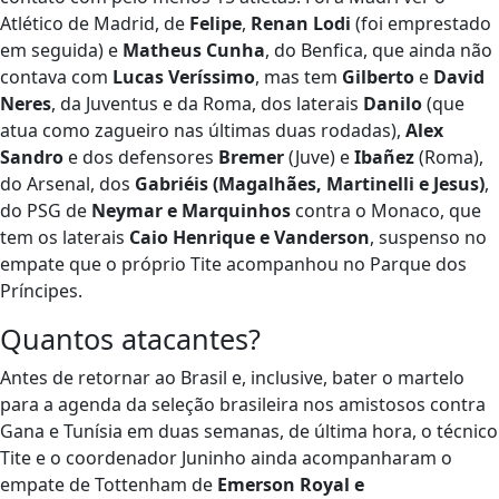
Atlético de Madrid, de
Felipe
,
Renan Lodi
(foi emprestado
em seguida) e
Matheus Cunha
, do Benfica, que ainda não
contava com
Lucas Veríssimo
, mas tem
Gilberto
e
David
Neres
, da Juventus e da Roma, dos laterais
Danilo
(que
atua como zagueiro nas últimas duas rodadas),
Alex
Sandro
e dos defensores
Bremer
(Juve) e
Ibañez
(Roma),
do Arsenal, dos
Gabriéis (Magalhães, Martinelli e Jesus)
,
do PSG de
Neymar e Marquinhos
contra o Monaco, que
tem os laterais
Caio Henrique e Vanderson
, suspenso no
empate que o próprio Tite acompanhou no Parque dos
Príncipes.
Quantos atacantes?
Antes de retornar ao Brasil e, inclusive, bater o martelo
para a agenda da seleção brasileira nos amistosos contra
Gana e Tunísia em duas semanas, de última hora, o técnico
Tite e o coordenador Juninho ainda acompanharam o
empate de Tottenham de
Emerson Royal e