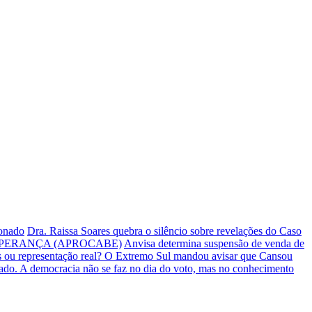
ionado
Dra. Raissa Soares quebra o silêncio sobre revelações do Caso
PERANÇA (APROCABE)
Anvisa determina suspensão de venda de
s ou representação real? O Extremo Sul mandou avisar que Cansou
iado.
A democracia não se faz no dia do voto, mas no conhecimento