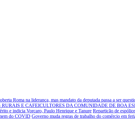
Roberta Roma na liderança, mas mandato da deputada passa a ser quest
RURAIS E CAFEICULTORES DA COMUNIDADE DE BOA ES
rito e indicia Vorcaro, Paulo Henrique e Tanure
Repartição de espólio
 homem do COVID
Governo muda regras de trabalho do comércio em fer