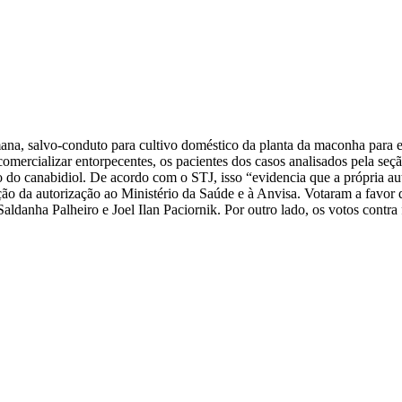
mana, salvo-conduto para cultivo doméstico da planta da maconha para e
 comercializar entorpecentes, os pacientes dos casos analisados pela se
 do canabidiol. De acordo com o STJ, isso “evidencia que a própria au
ão da autorização ao Ministério da Saúde e à Anvisa. Votaram a favor d
aldanha Palheiro e Joel Ilan Paciornik. Por outro lado, os votos contr