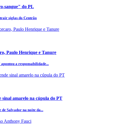
uro-sangue" do PL
rair siglas do Centrão
aro, Paulo Henrique e Tanure
 apontou a responsabilidade...
 sinal amarelo na cúpula do PT
 de Salvador na noite da...