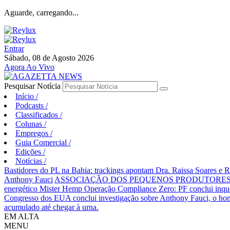
Aguarde, carregando...
Entrar
Sábado, 08 de Agosto 2026
Agora Ao Vivo
Pesquisar Notícia
Início
/
Podcasts
/
Classificados
/
Colunas
/
Empregos
/
Guia Comercial
/
Edições
/
Notícias
/
Bastidores do PL na Bahia: trackings apontam Dra. Raissa Soares e 
Anthony Fauci
ASSOCIAÇÃO DOS PEQUENOS PRODUTORES 
energético Mister Hemp
Operação Compliance Zero: PF conclui inqué
Congresso dos EUA conclui investigação sobre Anthony Fauci, o
acumulado até chegar à urna.
EM ALTA
MENU