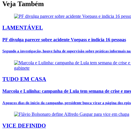
Veja Também
LAMENTÁVEL
PF divulga parecer sobre acidente Voepass e indicia 16 pessoas
Segundo a investigação, houve falta de supervisão sobre práticas informais n
TUDO EM CASA
Marcola e Lulinha: campanha de Lula tem semana de crise e mede
A poucos dias do início da campanha, presidente busca virar a página dos episó
VICE DEFINIDO