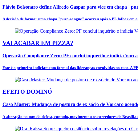
Flávio Bolsonaro define Alfredo Gaspar para vice em chapa "p
A decisão de formar uma chapa "puro-sangue" ocorreu após o PL falhar em at
VAI ACABAR EM PIZZA?
Operação Compliance Zero: PF conclui inquérito e indicia Vorc
Este é o primeiro indiciamento formal das lideranças envolvidas no caso. A PF
EFEITO DOMINÓ
Caso Master: Mudança de postura de ex-sócio de Vorcaro acende
A alteração no tom da defesa, contudo, movimentou os corredores de Brasília e