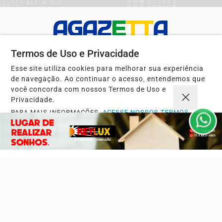
Termos de Uso e Privacidade
Esse site utiliza cookies para melhorar sua experiência
de navegação. Ao continuar o acesso, entendemos que
você concorda com nossos Termos de Uso e
Privacidade.
Navegue
PARA MAIS INFORMAÇÕES,
ACESSE NOSSOS TERMOS
Início
Opinião
CLICANDO AQUI
Mundo
Sociedade
PROSSEGUIR
Ciência & Tecnologia
Educação
Política
Economia
Agro
Justiça
Saúde
Turismo
Esportes
Cidades