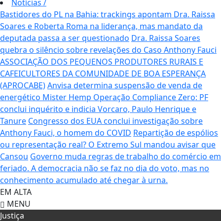
Notícias
/
Bastidores do PL na Bahia: trackings apontam Dra. Raissa
Soares e Roberta Roma na liderança, mas mandato da
deputada passa a ser questionado
Dra. Raissa Soares
quebra o silêncio sobre revelações do Caso Anthony Fauci
ASSOCIAÇÃO DOS PEQUENOS PRODUTORES RURAIS E
CAFEICULTORES DA COMUNIDADE DE BOA ESPERANÇA
(APROCABE)
Anvisa determina suspensão de venda de
energético Mister Hemp
Operação Compliance Zero: PF
conclui inquérito e indicia Vorcaro, Paulo Henrique e
Tanure
Congresso dos EUA conclui investigação sobre
Anthony Fauci, o homem do COVID
Repartição de espólios
ou representação real? O Extremo Sul mandou avisar que
Cansou
Governo muda regras de trabalho do comércio em
feriado.
A democracia não se faz no dia do voto, mas no
conhecimento acumulado até chegar à urna.
EM ALTA
MENU
Justiça