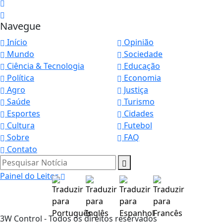
Navegue
Início
Opinião
Mundo
Sociedade
Ciência & Tecnologia
Educação
Política
Economia
Agro
Justiça
Saúde
Turismo
Esportes
Cidades
Cultura
Futebol
Sobre
FAQ
Contato
Pesquisar Notícia
Painel do Leitor
3W Control - Todos os direitos reservados