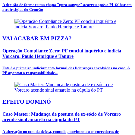
A decisão de formar uma chapa "puro-sangue" ocorreu após o PL falhar em
atrair siglas do Centrão
VAI ACABAR EM PIZZA?
Operação Compliance Zero: PF conclui inquérito e indicia
Vorcaro, Paulo Henrique e Tanure
Este é o primeiro indiciamento formal das lideranças envolvidas no caso. A
PF apontou a responsabilidade...
EFEITO DOMINÓ
Caso Master: Mudança de postura de ex-sócio de Vorcaro
acende sinal amarelo na cúpula do PT
A alteração no tom da defesa, contudo, movimentou os corredores de