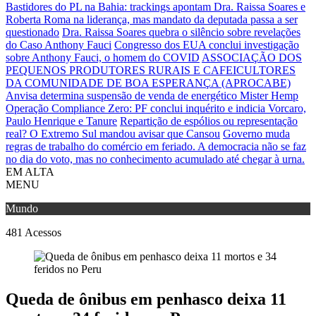
Bastidores do PL na Bahia: trackings apontam Dra. Raissa Soares e
Roberta Roma na liderança, mas mandato da deputada passa a ser
questionado
Dra. Raissa Soares quebra o silêncio sobre revelações
do Caso Anthony Fauci
Congresso dos EUA conclui investigação
sobre Anthony Fauci, o homem do COVID
ASSOCIAÇÃO DOS
PEQUENOS PRODUTORES RURAIS E CAFEICULTORES
DA COMUNIDADE DE BOA ESPERANÇA (APROCABE)
Anvisa determina suspensão de venda de energético Mister Hemp
Operação Compliance Zero: PF conclui inquérito e indicia Vorcaro,
Paulo Henrique e Tanure
Repartição de espólios ou representação
real? O Extremo Sul mandou avisar que Cansou
Governo muda
regras de trabalho do comércio em feriado.
A democracia não se faz
no dia do voto, mas no conhecimento acumulado até chegar à urna.
EM ALTA
MENU
Mundo
481
Acessos
Queda de ônibus em penhasco deixa 11