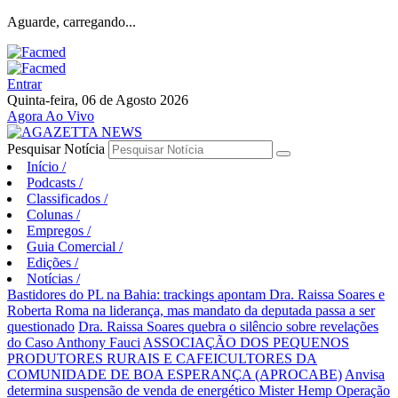
Aguarde, carregando...
Entrar
Quinta-feira, 06 de Agosto 2026
Agora Ao Vivo
Pesquisar Notícia
Início
/
Podcasts
/
Classificados
/
Colunas
/
Empregos
/
Guia Comercial
/
Edições
/
Notícias
/
Bastidores do PL na Bahia: trackings apontam Dra. Raissa Soares e
Roberta Roma na liderança, mas mandato da deputada passa a ser
questionado
Dra. Raissa Soares quebra o silêncio sobre revelações
do Caso Anthony Fauci
ASSOCIAÇÃO DOS PEQUENOS
PRODUTORES RURAIS E CAFEICULTORES DA
COMUNIDADE DE BOA ESPERANÇA (APROCABE)
Anvisa
determina suspensão de venda de energético Mister Hemp
Operação