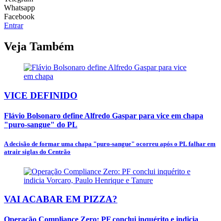
Whatsapp
Facebook
Entrar
Veja Também
VICE DEFINIDO
Flávio Bolsonaro define Alfredo Gaspar para vice em chapa
"puro-sangue" do PL
A decisão de formar uma chapa "puro-sangue" ocorreu após o PL falhar em
atrair siglas do Centrão
VAI ACABAR EM PIZZA?
Operação Compliance Zero: PF conclui inquérito e indicia