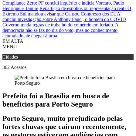
Compliance Zero: PF conclui inquérito e indicia Vorcaro, Paulo
Henrique e Tanure
Repartição de espólios ou representação real? O
Extremo Sul mandou avisar que Cansou
Congresso dos EUA
conclui investigação sobre Anthony Fauci, o homem do COVID
Governo muda regras de trabalho do comércio em feriado.
A
democracia não se faz no dia do voto, mas no conhecimento
acumulado até chegar à urna.
EM ALTA
MENU
Cidades
362
Acessos
Prefeito foi a Brasília em busca de
benefícios para Porto Seguro
Porto Seguro, muito prejudicado pelas
fortes chuvas que caíram recentemente,
os gestores estiveram audiências com