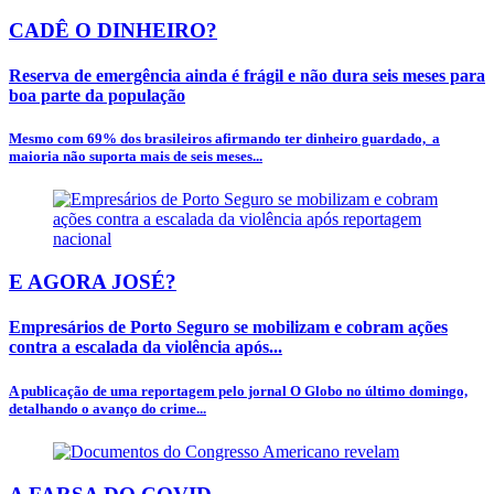
CADÊ O DINHEIRO?
Reserva de emergência ainda é frágil e não dura seis meses para
boa parte da população
Mesmo com 69% dos brasileiros afirmando ter dinheiro guardado, a
maioria não suporta mais de seis meses...
E AGORA JOSÉ?
Empresários de Porto Seguro se mobilizam e cobram ações
contra a escalada da violência após...
A publicação de uma reportagem pelo jornal O Globo no último domingo,
detalhando o avanço do crime...