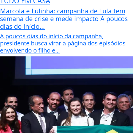
TUDO EM CASA
Marcola e Lulinha: campanha de Lula tem
semana de crise e mede impacto A poucos
dias do início...
A poucos dias do início da campanha,
presidente busca virar a página dos episódios
envolvendo o filho e...