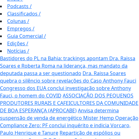
Podcasts
/
Classificados
/
Colunas
/
Empregos
/
Guia Comercial
/
Edições
/
Notícias
/
Bastidores do PL na Bahia: trackings apontam Dra. Raissa
Soares e Roberta Roma na liderança, mas mandato da
deputada passa a ser questionado
Dra. Raissa Soares
quebra o silêncio sobre revelações do Caso Anthony Fauci
Congresso dos EUA conclui investigação sobre Anthony
Fauci, o homem do COVID
ASSOCIAÇÃO DOS PEQUENOS
PRODUTORES RURAIS E CAFEICULTORES DA COMUNIDADE
DE BOA ESPERANÇA (APROCABE)
Anvisa determina
suspensão de venda de energético Mister Hemp
Operação
Compliance Zero: PF conclui inquérito e indicia Vorcaro,
Paulo Henrique e Tanure
Repartição de espólios ou