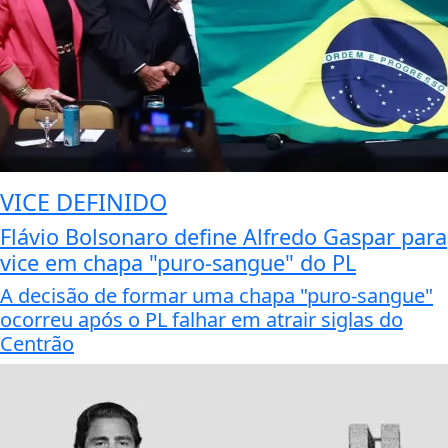
VICE DEFINIDO
Flávio Bolsonaro define Alfredo Gaspar para
vice em chapa "puro-sangue" do PL
A decisão de formar uma chapa "puro-sangue"
ocorreu após o PL falhar em atrair siglas do
Centrão