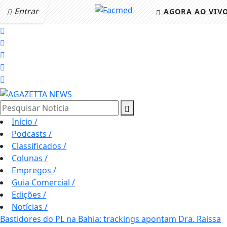
Entrar
AGORA AO VIV
Pesquisar Notícia
Início
/
Podcasts
/
Classificados
/
Colunas
/
Empregos
/
Guia Comercial
/
Edições
/
Notícias
/
Bastidores do PL na Bahia: trackings apontam Dra. Raissa