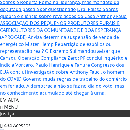
Soares e Roberta Roma na liderança, mas mandato da
deputada passa a ser questionado
Dra. Raissa Soares
quebra o silêncio sobre revelações do Caso Anthony Fauci
ASSOCIAÇÃO DOS PEQUENOS PRODUTORES RURAIS E
CAFEICULTORES DA COMUNIDADE DE BOA ESPERANÇA
(APROCABE)
Anvisa determina suspensão de venda de
energético Mister Hemp
Repartição de espólios ou
representação real? O Extremo Sul mandou avisar que
Cansou
Operação Compliance Zero: PF conclui inquérito e
indicia Vorcaro, Paulo Henrique e Tanure
Congresso dos
EUA conclui investigação sobre Anthony Fauci, o homem
do COVID
Governo muda regras de trabalho do comércio
em feriado.
A democracia não se faz no dia do voto, mas
no conhecimento acumulado até chegar à urna.
EM ALTA
MENU
Justiça
434
Acessos