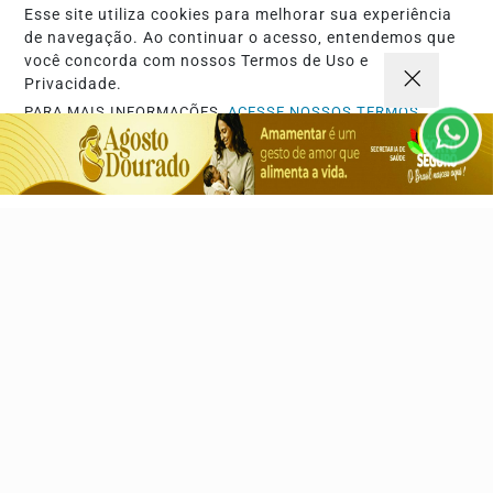
Esse site utiliza cookies para melhorar sua experiência
de navegação. Ao continuar o acesso, entendemos que
Navegue
você concorda com nossos Termos de Uso e
Início
Opinião
Privacidade.
Mundo
Sociedade
PARA MAIS INFORMAÇÕES,
ACESSE NOSSOS TERMOS
CLICANDO AQUI
Ciência & Tecnologia
Educação
PROSSEGUIR
Política
Economia
Agro
Justiça
Saúde
Turismo
Esportes
Cidades
Cultura
Futebol
Sobre
FAQ
Contato
Pesquisar Notícia