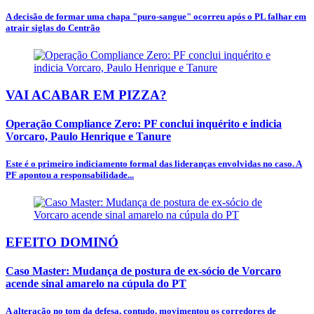
A decisão de formar uma chapa "puro-sangue" ocorreu após o PL falhar em
atrair siglas do Centrão
VAI ACABAR EM PIZZA?
Operação Compliance Zero: PF conclui inquérito e indicia
Vorcaro, Paulo Henrique e Tanure
Este é o primeiro indiciamento formal das lideranças envolvidas no caso. A
PF apontou a responsabilidade...
EFEITO DOMINÓ
Caso Master: Mudança de postura de ex-sócio de Vorcaro
acende sinal amarelo na cúpula do PT
A alteração no tom da defesa, contudo, movimentou os corredores de