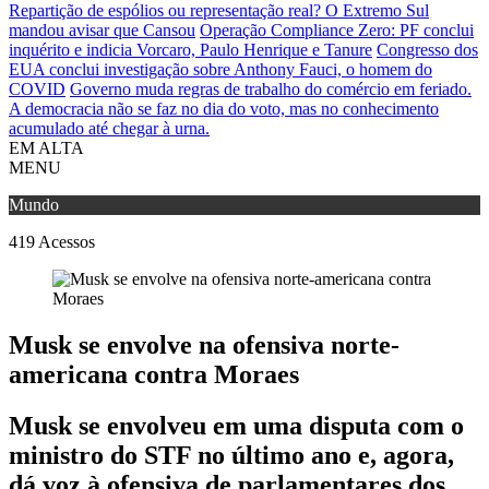
Repartição de espólios ou representação real? O Extremo Sul
mandou avisar que Cansou
Operação Compliance Zero: PF conclui
inquérito e indicia Vorcaro, Paulo Henrique e Tanure
Congresso dos
EUA conclui investigação sobre Anthony Fauci, o homem do
COVID
Governo muda regras de trabalho do comércio em feriado.
A democracia não se faz no dia do voto, mas no conhecimento
acumulado até chegar à urna.
EM ALTA
MENU
Mundo
419
Acessos
Musk se envolve na ofensiva norte-
americana contra Moraes
Musk se envolveu em uma disputa com o
ministro do STF no último ano e, agora,
dá voz à ofensiva de parlamentares dos