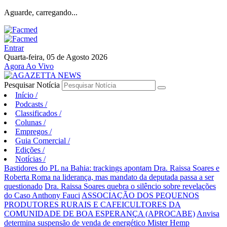
Aguarde, carregando...
Entrar
Quarta-feira, 05 de Agosto 2026
Agora Ao Vivo
Pesquisar Notícia
Início
/
Podcasts
/
Classificados
/
Colunas
/
Empregos
/
Guia Comercial
/
Edições
/
Notícias
/
Bastidores do PL na Bahia: trackings apontam Dra. Raissa Soares e
Roberta Roma na liderança, mas mandato da deputada passa a ser
questionado
Dra. Raissa Soares quebra o silêncio sobre revelações
do Caso Anthony Fauci
ASSOCIAÇÃO DOS PEQUENOS
PRODUTORES RURAIS E CAFEICULTORES DA
COMUNIDADE DE BOA ESPERANÇA (APROCABE)
Anvisa
determina suspensão de venda de energético Mister Hemp