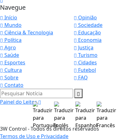
Navegue
Início
Opinião
Mundo
Sociedade
Ciência & Tecnologia
Educação
Política
Economia
Agro
Justiça
Saúde
Turismo
Esportes
Cidades
Cultura
Futebol
Sobre
FAQ
Contato
Pesquisar Notícia
Painel do Leitor
3W Control - Todos os direitos reservados
Termos de Uso e Privacidade
Termos de Uso e Privacidade