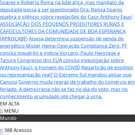
Soares e Roberta Roma na liderança, mas mandato da
deputada passa a ser questionado
Dra. Raissa Soares
quebra o silêncio sobre revelações do Caso Anthony Fauci
ASSOCIAÇÃO DOS PEQUENOS PRODUTORES RURAIS E
CAFEICULTORES DA COMUNIDADE DE BOA ESPERANÇA
(APROCABE)
Anvisa determina suspensão de venda de
energético Mister Hemp
Operação Compliance Zero: PF
conclui inquérito e indicia Vorcaro, Paulo Henrique e
Tanure
Congresso dos EUA conclui investigação sobre
Anthony Fauci, o homem do COVID
Repartição de espólios
ou representação real? O Extremo Sul mandou avisar que
Cansou
Governo muda regras de trabalho do comércio em
feriado.
A democracia não se faz no dia do voto, mas no
conhecimento acumulado até chegar à urna.
EM ALTA
MENU
Mundo
388
Acessos