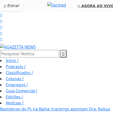
Entrar
AGORA AO VIV
Pesquisar Notícia
Início
/
Podcasts
/
Classificados
/
Colunas
/
Empregos
/
Guia Comercial
/
Edições
/
Notícias
/
Bastidores do PL na Bahia: trackings apontam Dra. Raissa