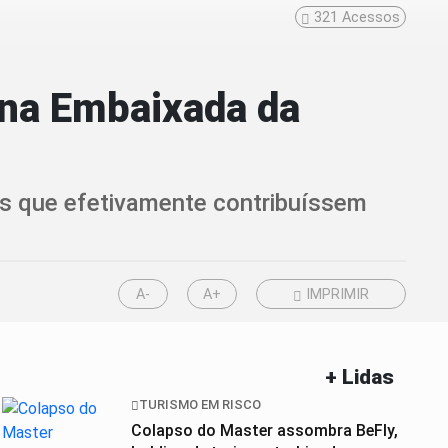
321
Acessos
 na Embaixada da
os que efetivamente contribuíssem
A-
A+
IMPRIMIR
+ Lidas
TURISMO EM RISCO
Colapso do Master assombra BeFly,