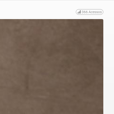
366
Acessos