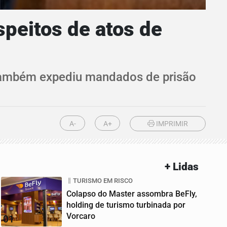
speitos de atos de
 também expediu mandados de prisão
A-
A+
IMPRIMIR
+ Lidas
TURISMO EM RISCO
Colapso do Master assombra BeFly,
holding de turismo turbinada por
Vorcaro
01