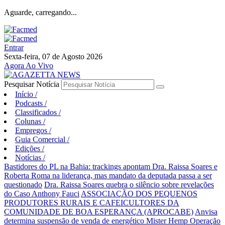
Aguarde, carregando...
Entrar
Sexta-feira, 07 de Agosto 2026
Agora Ao Vivo
Pesquisar Notícia
Início
/
Podcasts
/
Classificados
/
Colunas
/
Empregos
/
Guia Comercial
/
Edições
/
Notícias
/
Bastidores do PL na Bahia: trackings apontam Dra. Raissa Soares e
Roberta Roma na liderança, mas mandato da deputada passa a ser
questionado
Dra. Raissa Soares quebra o silêncio sobre revelações
do Caso Anthony Fauci
ASSOCIAÇÃO DOS PEQUENOS
PRODUTORES RURAIS E CAFEICULTORES DA
COMUNIDADE DE BOA ESPERANÇA (APROCABE)
Anvisa
determina suspensão de venda de energético Mister Hemp
Operação