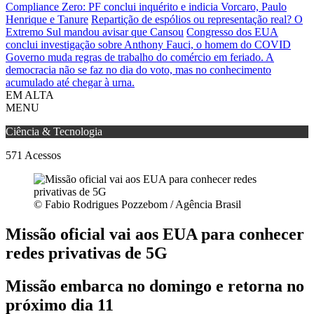
Compliance Zero: PF conclui inquérito e indicia Vorcaro, Paulo
Henrique e Tanure
Repartição de espólios ou representação real? O
Extremo Sul mandou avisar que Cansou
Congresso dos EUA
conclui investigação sobre Anthony Fauci, o homem do COVID
Governo muda regras de trabalho do comércio em feriado.
A
democracia não se faz no dia do voto, mas no conhecimento
acumulado até chegar à urna.
EM ALTA
MENU
Ciência & Tecnologia
571
Acessos
© Fabio Rodrigues Pozzebom / Agência Brasil
Missão oficial vai aos EUA para conhecer
redes privativas de 5G
Missão embarca no domingo e retorna no
próximo dia 11