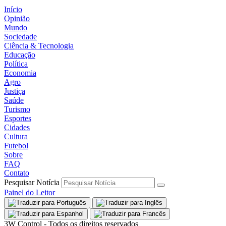
Início
Opinião
Mundo
Sociedade
Ciência & Tecnologia
Educação
Política
Economia
Agro
Justiça
Saúde
Turismo
Esportes
Cidades
Cultura
Futebol
Sobre
FAQ
Contato
Pesquisar Notícia
Painel do Leitor
3W Control - Todos os direitos reservados