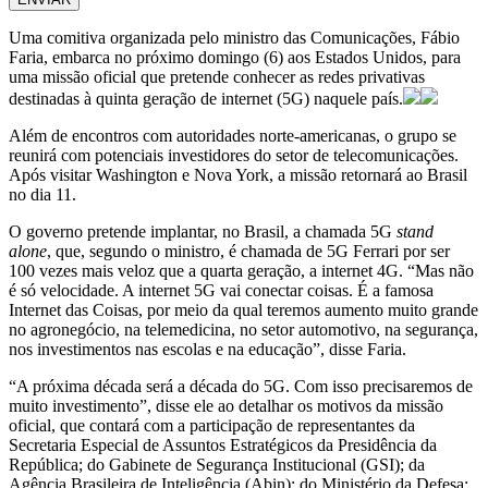
Uma comitiva organizada pelo ministro das Comunicações, Fábio
Faria, embarca no próximo domingo (6) aos Estados Unidos, para
uma missão oficial que pretende conhecer as redes privativas
destinadas à quinta geração de internet (5G) naquele país.
Além de encontros com autoridades norte-americanas, o grupo se
reunirá com potenciais investidores do setor de telecomunicações.
Após visitar Washington e Nova York, a missão retornará ao Brasil
no dia 11.
O governo pretende implantar, no Brasil, a chamada 5G
stand
alone
, que, segundo o ministro, é chamada de 5G Ferrari por ser
100 vezes mais veloz que a quarta geração, a internet 4G. “Mas não
é só velocidade. A internet 5G vai conectar coisas. É a famosa
Internet das Coisas, por meio da qual teremos aumento muito grande
no agronegócio, na telemedicina, no setor automotivo, na segurança,
nos investimentos nas escolas e na educação”, disse Faria.
“A próxima década será a década do 5G. Com isso precisaremos de
muito investimento”, disse ele ao detalhar os motivos da missão
oficial, que contará com a participação de representantes da
Secretaria Especial de Assuntos Estratégicos da Presidência da
República; do Gabinete de Segurança Institucional (GSI); da
Agência Brasileira de Inteligência (Abin); do Ministério da Defesa;