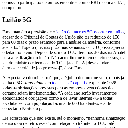
comissão participarão de outros encontros com o FBI e com a CIA”,
completou.
Leilão 5G
Faria mantém a previsão de o
leilão da internet 5G ocorrer em julho
,
apesar de o Tribunal de Contas da União não ter reduzido de 150
para 60 dias o prazo estimado para a análise da matéria, conforme
acenado. “Espero que, nas próximas semanas, o TCU possa apreciar
o leilão no pleno. Depois de sair do TCU, teremos 30 dias na Anatel
para a realização do leilão. Não acredito que teremos retrocessos, e a
ida de ministros e técnicos do TCU [aos EUA] deve ajudar a
darmos celeridade [ao processo]”, disse Faria.
A expectativa do ministro é que, até julho do ano que vem, o país já
tenha o 5G
stand alone
em
todas as 27 capitais
, e que, até 2028,
todas as obrigações previstas para as empresas vencedoras do
certame sejam implementadas. “A cada ano serão investimentos
escalonados e obrigações como a de levar internet 4G a todas
localidades [com população] acima de 600 habitantes, e a de
conectar o Norte do país.”
Ele acrescenta que não existe, até o momento, “nenhuma sinalização
de risco ou de retrocesso” com relação ao trâmite no TCU, até