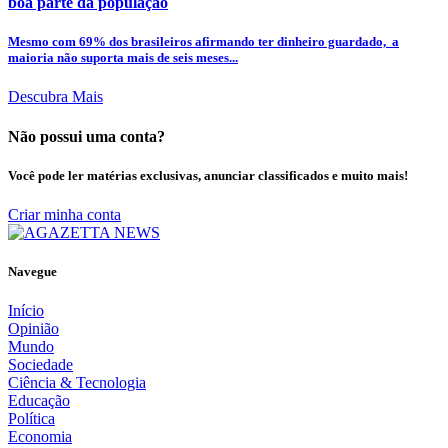
boa parte da população
Mesmo com 69% dos brasileiros afirmando ter dinheiro guardado, a
maioria não suporta mais de seis meses...
Descubra Mais
Não possui uma conta?
Você pode ler matérias exclusivas, anunciar classificados e muito mais!
Criar minha conta
Navegue
Início
Opinião
Mundo
Sociedade
Ciência & Tecnologia
Educação
Política
Economia