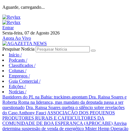
Aguarde, carregando...
Entrar
Sexta-feira, 07 de Agosto 2026
Agora Ao Vivo
Pesquisar Notícia
Início
/
Podcasts
/
Classificados
/
Colunas
/
Empregos
/
Guia Comercial
/
Edições
/
Notícias
/
Bastidores do PL na Bahia: trackings apontam Dra. Raissa Soares e
Roberta Roma na liderança, mas mandato da deputada passa a ser
questionado
Dra. Raissa Soares quebra o silêncio sobre revelações
do Caso Anthony Fauci
ASSOCIAÇÃO DOS PEQUENOS
PRODUTORES RURAIS E CAFEICULTORES DA
COMUNIDADE DE BOA ESPERANÇA (APROCABE)
Anvisa
determina suspensão de venda de energético Mister Hemp
Operação