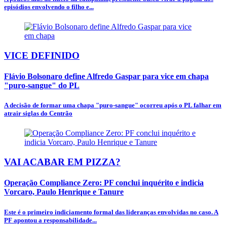
episódios envolvendo o filho e...
VICE DEFINIDO
Flávio Bolsonaro define Alfredo Gaspar para vice em chapa
"puro-sangue" do PL
A decisão de formar uma chapa "puro-sangue" ocorreu após o PL falhar em
atrair siglas do Centrão
VAI ACABAR EM PIZZA?
Operação Compliance Zero: PF conclui inquérito e indicia
Vorcaro, Paulo Henrique e Tanure
Este é o primeiro indiciamento formal das lideranças envolvidas no caso. A
PF apontou a responsabilidade...