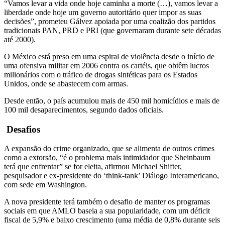
“Vamos levar a vida onde hoje caminha a morte (…), vamos levar a
liberdade onde hoje um governo autoritário quer impor as suas
decisões”, prometeu Gálvez apoiada por uma coalizão dos partidos
tradicionais PAN, PRD e PRI (que governaram durante sete décadas
até 2000).
O México está preso em uma espiral de violência desde o início de
uma ofensiva militar em 2006 contra os cartéis, que obtêm lucros
milionários com o tráfico de drogas sintéticas para os Estados
Unidos, onde se abastecem com armas.
Desde então, o país acumulou mais de 450 mil homicídios e mais de
100 mil desaparecimentos, segundo dados oficiais.
Desafios
A expansão do crime organizado, que se alimenta de outros crimes
como a extorsão, “é o problema mais intimidador que Sheinbaum
terá que enfrentar” se for eleita, afirmou Michael Shifter,
pesquisador e ex-presidente do ‘think-tank’ Diálogo Interamericano,
com sede em Washington.
A nova presidente terá também o desafio de manter os programas
sociais em que AMLO baseia a sua popularidade, com um déficit
fiscal de 5,9% e baixo crescimento (uma média de 0,8% durante seis