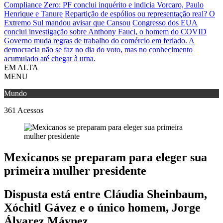
Compliance Zero: PF conclui inquérito e indicia Vorcaro, Paulo
Henrique e Tanure
Repartição de espólios ou representação real? O
Extremo Sul mandou avisar que Cansou
Congresso dos EUA
conclui investigação sobre Anthony Fauci, o homem do COVID
Governo muda regras de trabalho do comércio em feriado.
A
democracia não se faz no dia do voto, mas no conhecimento
acumulado até chegar à urna.
EM ALTA
MENU
Mundo
361
Acessos
Mexicanos se preparam para eleger sua
primeira mulher presidente
Dispusta está entre Cláudia Sheinbaum,
Xóchitl Gávez e o único homem, Jorge
Álvarez Máynez