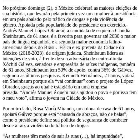
No próximo domingo (2), o México celebrará as maiores eleições de
sua história, que levarão pela primeira vez uma mulher à presidência
em um país abalado pelo tráfico de drogas e pela violência de
gênero. Apoiada pela popularidade do presidente em exercício,
Andrés Manuel López Obrador, a candidata de esquerda Claudia
Sheinbaum, de 61 anos, é a favorita para governar até 2030 o maior
país de língua espanhola e a segunda maior economia latino-
americana depois do Brasil. Física e ex-prefeita da Cidade do
México (2018-2023), de origem judaica, Sheinbaum lidera as
intenções de voto, à frente de sua adversária de centro-direita
Xóchitl Gálvez, senadora e empresária de raízes indígenas, também
de 61 anos. Sheinbaum tem 53% de apoio, contra 36% de Gálvez,
segundo as últimas pesquisas. Kenneth Hernández, 21 anos, votará
em Sheinbaum porque ela “vai continuar” com o projeto de López
Obrador, graças ao qual é estagiário em uma empresa
privada. “Andrés Manuel é quem mais ajudou o povo e por isso tem
o meu voto”, afirma o jovem na Cidade do México.
Por outro lado, Rosa María Miranda, uma dona de casa de 61 anos,
apoiará Gálvez porque está “cansada de abraços, não de balas”,
como o presidente define sua política de segurança de combater
desde a raiz a violência do tráfico de drogas.
“As mulheres têm medo de sair às ruas (…), há impunidade”,