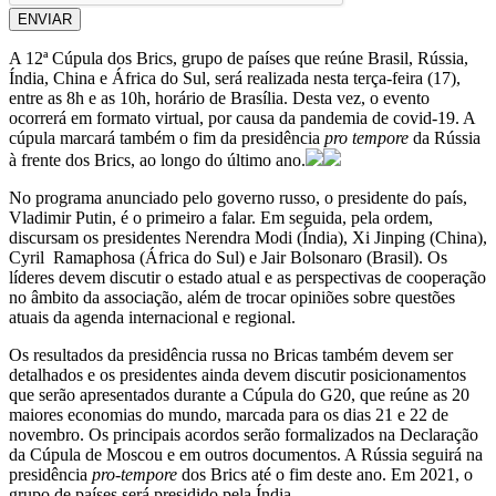
ENVIAR
A 12ª Cúpula dos Brics, grupo de países que reúne Brasil, Rússia,
Índia, China e África do Sul, será realizada nesta terça-feira (17),
entre as 8h e as 10h, horário de Brasília. Desta vez, o evento
ocorrerá em formato virtual, por causa da pandemia de covid-19. A
cúpula marcará também o fim da presidência
pro tempore
da Rússia
à frente dos Brics, ao longo do último ano.
No programa anunciado pelo governo russo, o presidente do país,
Vladimir Putin, é o primeiro a falar. Em seguida, pela ordem,
discursam os presidentes Nerendra Modi (Índia), Xi Jinping (China),
Cyril Ramaphosa (África do Sul) e Jair Bolsonaro (Brasil). Os
líderes devem discutir o estado atual e as perspectivas de cooperação
no âmbito da associação, além de trocar opiniões sobre questões
atuais da agenda internacional e regional.
Os resultados da presidência russa no Bricas também devem ser
detalhados e os presidentes ainda devem discutir posicionamentos
que serão apresentados durante a Cúpula do G20, que reúne as 20
maiores economias do mundo, marcada para os dias 21 e 22 de
novembro. Os principais acordos serão formalizados na Declaração
da Cúpula de Moscou e em outros documentos. A Rússia seguirá na
presidência
pro-tempore
dos Brics até o fim deste ano. Em 2021, o
grupo de países será presidido pela Índia.