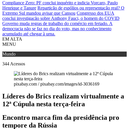
Compliance Zero: PF conclui inquérito e indicia Vorcaro, Paulo
Henrique e Tanure
Repartição de espólios ou representação real? O
Extremo Sul mandou avisar que Cansou
Congresso dos EUA
conclui investigação sobre Anthony Fauci, o homem do COVID
Governo muda regras de trabalho do comércio em feriado.
A
democracia não se faz no dia do voto, mas no conhecimento
acumulado até chegar à urna.
EM ALTA
MENU
Mundo
344
Acessos
pixabay.com / pixabay.com/images/id-3036169
Líderes do Brics realizam virtualmente a
12ª Cúpula nesta terça-feira
Encontro marca fim da presidência pro
tempore da Rússia