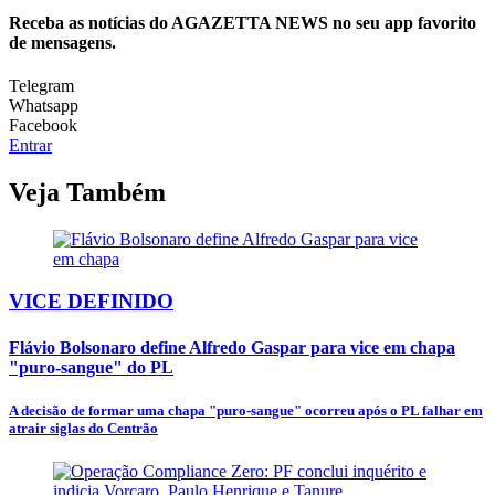
Receba as notícias do AGAZETTA NEWS no seu app favorito
de mensagens.
Telegram
Whatsapp
Facebook
Entrar
Veja Também
VICE DEFINIDO
Flávio Bolsonaro define Alfredo Gaspar para vice em chapa
"puro-sangue" do PL
A decisão de formar uma chapa "puro-sangue" ocorreu após o PL falhar em
atrair siglas do Centrão