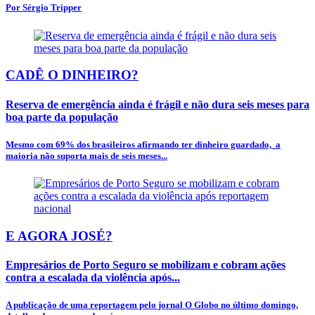
Por Sérgio Tripper
CADÊ O DINHEIRO?
Reserva de emergência ainda é frágil e não dura seis meses para
boa parte da população
Mesmo com 69% dos brasileiros afirmando ter dinheiro guardado, a
maioria não suporta mais de seis meses...
E AGORA JOSÉ?
Empresários de Porto Seguro se mobilizam e cobram ações
contra a escalada da violência após...
A publicação de uma reportagem pelo jornal O Globo no último domingo,