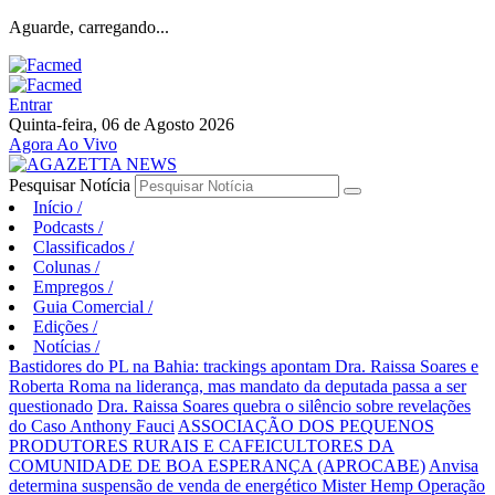
Aguarde, carregando...
Entrar
Quinta-feira, 06 de Agosto 2026
Agora Ao Vivo
Pesquisar Notícia
Início
/
Podcasts
/
Classificados
/
Colunas
/
Empregos
/
Guia Comercial
/
Edições
/
Notícias
/
Bastidores do PL na Bahia: trackings apontam Dra. Raissa Soares e
Roberta Roma na liderança, mas mandato da deputada passa a ser
questionado
Dra. Raissa Soares quebra o silêncio sobre revelações
do Caso Anthony Fauci
ASSOCIAÇÃO DOS PEQUENOS
PRODUTORES RURAIS E CAFEICULTORES DA
COMUNIDADE DE BOA ESPERANÇA (APROCABE)
Anvisa
determina suspensão de venda de energético Mister Hemp
Operação