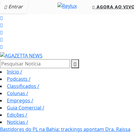
Entrar
AGORA AO VIV
Pesquisar Notícia
Início
/
Podcasts
/
Classificados
/
Colunas
/
Empregos
/
Guia Comercial
/
Edições
/
Notícias
/
Bastidores do PL na Bahia: trackings apontam Dra. Raissa