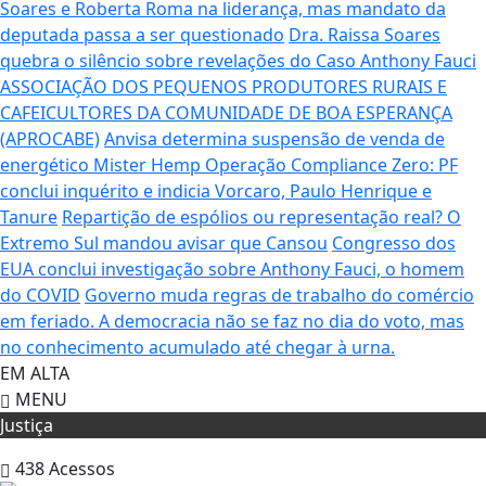
Soares e Roberta Roma na liderança, mas mandato da
deputada passa a ser questionado
Dra. Raissa Soares
quebra o silêncio sobre revelações do Caso Anthony Fauci
ASSOCIAÇÃO DOS PEQUENOS PRODUTORES RURAIS E
CAFEICULTORES DA COMUNIDADE DE BOA ESPERANÇA
(APROCABE)
Anvisa determina suspensão de venda de
energético Mister Hemp
Operação Compliance Zero: PF
conclui inquérito e indicia Vorcaro, Paulo Henrique e
Tanure
Repartição de espólios ou representação real? O
Extremo Sul mandou avisar que Cansou
Congresso dos
EUA conclui investigação sobre Anthony Fauci, o homem
do COVID
Governo muda regras de trabalho do comércio
em feriado.
A democracia não se faz no dia do voto, mas
no conhecimento acumulado até chegar à urna.
EM ALTA
MENU
Justiça
438
Acessos