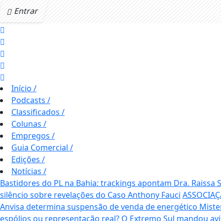
Entrar
Início
/
Podcasts
/
Classificados
/
Colunas
/
Empregos
/
Guia Comercial
/
Edições
/
Notícias
/
Bastidores do PL na Bahia: trackings apontam Dra. Raissa
silêncio sobre revelações do Caso Anthony Fauci
ASSOCIAÇ
Anvisa determina suspensão de venda de energético Mis
espólios ou representação real? O Extremo Sul mandou av