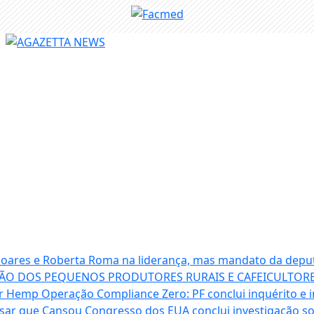
 Soares e Roberta Roma na liderança, mas mandato da depu
ÃO DOS PEQUENOS PRODUTORES RURAIS E CAFEICULTORE
ter Hemp
Operação Compliance Zero: PF conclui inquérito e i
isar que Cansou
Congresso dos EUA conclui investigação 