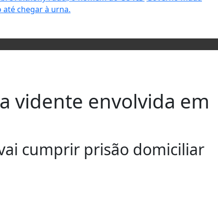
 até chegar à urna.
lsa vidente envolvida em
vai cumprir prisão domiciliar