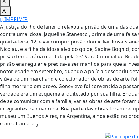
A-
A+
IMPRIMIR
A Justiça do Rio de Janeiro relaxou a prisão de uma das qu
contra uma idosa. Jaqueline Stanesco , prima de uma falsa v
quarta-feira, 12, e vai cumprir prisão domiciliar. Rosa Stane
Nicolau, e a filha da idosa alvo do golpe, Sabine Boghici,
prisão temporária mantida pela 23ª Vara Criminal do Rio de
prisão era regular e precisava ser mantida para que a inv
notoriedade em setembro, quando a polícia descobriu detal
viúva de um marchand e colecionador de obras de arte foi
filha morreria em breve. Genevieve foi convencida a passa
verdade era um esquema arquitetado por sua filha. Enqua
de se comunicar com a família, várias obras de arte foram
integrantes da quadrilha. Boa parte das obras foram recup
museu um Buenos Aires, na Argentina, ainda estão no proc
com o Itamaraty.