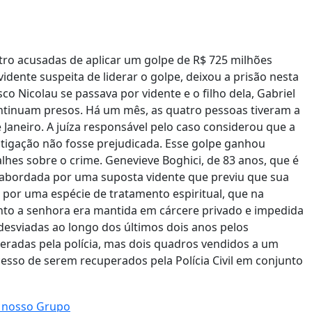
atro acusadas de aplicar um golpe de R$ 725 milhões
idente suspeita de liderar o golpe, deixou a prisão nesta
sco Nicolau se passava por vidente e o filho dela, Gabriel
 continuam presos. Há um mês, as quatro pessoas tiveram a
 Janeiro. A juíza responsável pelo caso considerou que a
estigação não fosse prejudicada. Esse golpe ganhou
hes sobre o crime. Genevieve Boghici, de 83 anos, que é
 abordada por uma suposta vidente que previu que sua
r por uma espécie de tratamento espiritual, que na
nto a senhora era mantida em cárcere privado e impedida
 desviadas ao longo dos últimos dois anos pelos
eradas pela polícia, mas dois quadros vendidos a um
esso de serem recuperados pela Polícia Civil em conjunto