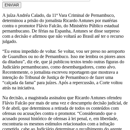
ENVIAR
A juíza Andréa Calado, da 11ª Vara Criminal de Pernambuco,
determinou a prisão do jornalista Ricardo Antunes por matérias
contra o promotor Flávio Falcão, do Ministério Público estadual
pernambucano. De férias na Espanha, Antunes se disse surpreso
com a decisão e afirmou que não voltará ao Brasil até ter o recurso
julgado.
“Eu estou impedido de voltar. Se voltar, vou ser preso no aeroporto
de Guarulhos ou no de Pernambuco. Isso me lembra os piores anos
da ditadura”, diz ele, que já publicou textos tendo outras figuras do
Judiciário pernambucano, como desembargadores, como alvo.
Recentemente, o jornalista escreveu reportagem que mostrava a
intenção do Tribunal de Justiça de Pernambuco de fazer uma
“calçada da fama” para juízes. Após a repercussão, a Corte voltou
atrás na iniciativa.
Na decisão, a magistrada assinalou que Ricardo Antunes ofendeu
Flávio Falcão por mais de uma vez e descumpriu decisão judicial, de
9 de abril, que determinou a retirada de todos os conteúdos com
ofensas ou acusações contra o promotor. “Considerando que o
acusado possui histórico de ofensas à lei penal, e, em liberdade,
encontraria os mesmos estímulos relacionados com a infração
cometida, cabe ao Judiciário determinar o recolhimento do agente