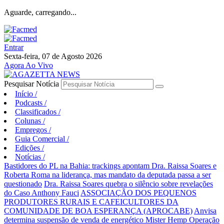
Aguarde, carregando...
Entrar
Sexta-feira, 07 de Agosto 2026
Agora Ao Vivo
Pesquisar Notícia
Início
/
Podcasts
/
Classificados
/
Colunas
/
Empregos
/
Guia Comercial
/
Edições
/
Notícias
/
Bastidores do PL na Bahia: trackings apontam Dra. Raissa Soares e
Roberta Roma na liderança, mas mandato da deputada passa a ser
questionado
Dra. Raissa Soares quebra o silêncio sobre revelações
do Caso Anthony Fauci
ASSOCIAÇÃO DOS PEQUENOS
PRODUTORES RURAIS E CAFEICULTORES DA
COMUNIDADE DE BOA ESPERANÇA (APROCABE)
Anvisa
determina suspensão de venda de energético Mister Hemp
Operação