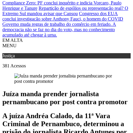
Compliance Zero: PF conclui inquérito e indicia Vorcaro, Paulo
Henrique e Tanure
Repartição de espólios ou representação real? O
Extremo Sul mandou avisar que Cansou
Congresso dos EUA
conclui investigação sobre Anthony Fauci, o homem do COVID
Governo muda regras de trabalho do comércio em feriado.
A
democracia não se faz no dia do voto, mas no conhecimento
acumulado até chegar à urna.
EM ALTA
MENU
Justiça
381
Acessos
Juíza manda prender jornalista
pernambucano por post contra promotor
A juíza Andréa Calado, da 11ª Vara
Criminal de Pernambuco, determinou a
prisão do jornalista Ricardo Antunes por