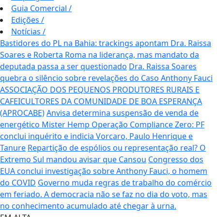
Guia Comercial
/
Edições
/
Notícias
/
Bastidores do PL na Bahia: trackings apontam Dra. Raissa
Soares e Roberta Roma na liderança, mas mandato da
deputada passa a ser questionado
Dra. Raissa Soares
quebra o silêncio sobre revelações do Caso Anthony Fauci
ASSOCIAÇÃO DOS PEQUENOS PRODUTORES RURAIS E
CAFEICULTORES DA COMUNIDADE DE BOA ESPERANÇA
(APROCABE)
Anvisa determina suspensão de venda de
energético Mister Hemp
Operação Compliance Zero: PF
conclui inquérito e indicia Vorcaro, Paulo Henrique e
Tanure
Repartição de espólios ou representação real? O
Extremo Sul mandou avisar que Cansou
Congresso dos
EUA conclui investigação sobre Anthony Fauci, o homem
do COVID
Governo muda regras de trabalho do comércio
em feriado.
A democracia não se faz no dia do voto, mas
no conhecimento acumulado até chegar à urna.