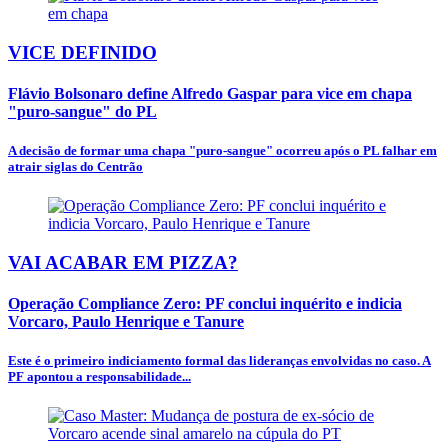
VICE DEFINIDO
Flávio Bolsonaro define Alfredo Gaspar para vice em chapa
"puro-sangue" do PL
A decisão de formar uma chapa "puro-sangue" ocorreu após o PL falhar em
atrair siglas do Centrão
VAI ACABAR EM PIZZA?
Operação Compliance Zero: PF conclui inquérito e indicia
Vorcaro, Paulo Henrique e Tanure
Este é o primeiro indiciamento formal das lideranças envolvidas no caso. A
PF apontou a responsabilidade...