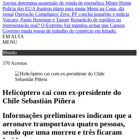
Anvisa determina suspensão de venda de energético Mister Hemp
Polícia dos EUA frustrou plano para matar Messi na Copa, diz
jornal
Operação Compliance Zero: PF conclui inquérito e indicia
Vorcaro, Paulo Henrique e Tanure
Repartição de espólios ou
representação real? O Extremo Sul mandou avisar que Cansou
Governo muda regras de trabalho do comércio em feriado.
EM ALTA
MENU
Mundo
370
Acessos
Helicóptero cai com ex-presidente do
Chile Sebastián Piñera
Informações preliminares indicam que a
aeronave transportava quatro pessoas,
sendo que uma morreu e três ficaram