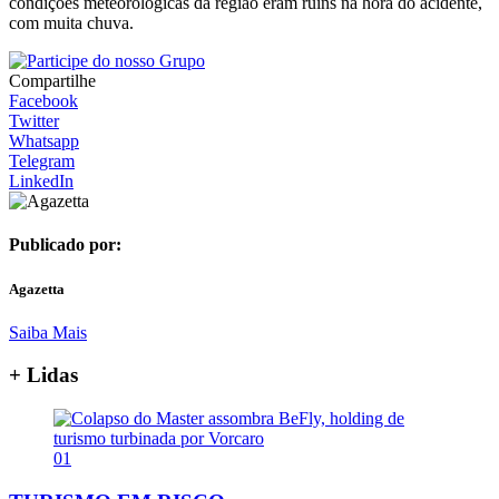
condições meteorológicas da região eram ruins na hora do acidente,
com muita chuva.
Compartilhe
Facebook
Twitter
Whatsapp
Telegram
LinkedIn
Publicado por:
Agazetta
Saiba Mais
+ Lidas
01