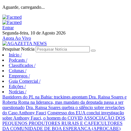
Aguarde, carregando...
Entrar
Segunda-feira, 10 de Agosto 2026
Agora Ao Vivo
Pesquisar Notícia
Início
/
Podcasts
/
Classificados
/
Colunas
/
Empregos
/
Guia Comercial
/
Edições
/
Notícias
/
Bastidores do PL na Bahia: trackings apontam Dra. Raissa Soares e
Roberta Roma na liderança, mas mandato da deputada passa a ser
questionado
Dra. Raissa Soares quebra o silêncio sobre revelações
do Caso Anthony Fauci
Congresso dos EUA conclui investigação
sobre Anthony Fauci, o homem do COVID
ASSOCIAÇÃO DOS
PEQUENOS PRODUTORES RURAIS E CAFEICULTORES
DA COMUNIDADE DE BOA ESPERANÇA (APROCABE)