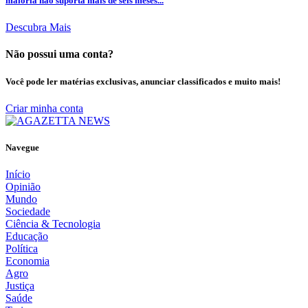
maioria não suporta mais de seis meses...
Descubra Mais
Não possui uma conta?
Você pode ler matérias exclusivas, anunciar classificados e muito mais!
Criar minha conta
Navegue
Início
Opinião
Mundo
Sociedade
Ciência & Tecnologia
Educação
Política
Economia
Agro
Justiça
Saúde