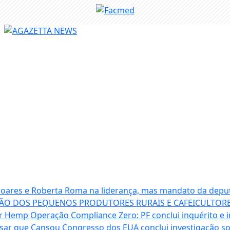
 Soares e Roberta Roma na liderança, mas mandato da depu
ÃO DOS PEQUENOS PRODUTORES RURAIS E CAFEICULTORE
ter Hemp
Operação Compliance Zero: PF conclui inquérito e i
isar que Cansou
Congresso dos EUA conclui investigação 