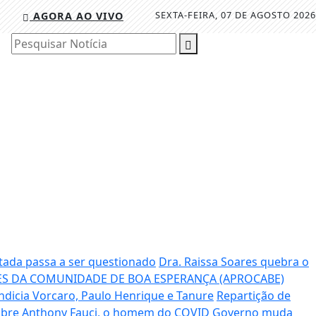
SEXTA-FEIRA, 07 DE AGOSTO 2026
AGORA AO VIVO
Pesquisar Notícia
tada passa a ser questionado
Dra. Raissa Soares quebra o
S DA COMUNIDADE DE BOA ESPERANÇA (APROCABE)
ndicia Vorcaro, Paulo Henrique e Tanure
Repartição de
sobre Anthony Fauci, o homem do COVID
Governo muda