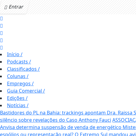
Entrar
Início
/
Podcasts
/
Classificados
/
Colunas
/
Empregos
/
Guia Comercial
/
Edições
/
Notícias
/
Bastidores do PL na Bahia: trackings apontam Dra. Raissa
silêncio sobre revelações do Caso Anthony Fauci
ASSOCIAÇ
Anvisa determina suspensão de venda de energético Mis
espólios ou representação real? O Extremo Sul mandou av