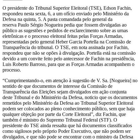
O presidente do Tribunal Superior Eleitoral (TSE), Edson Fachin,
respondeu nesta sexta, 6, a um ofício enviado pelo Ministério da
Defesa na quinta, 5. A pasta comandada pelo general da
reserva Paulo Sérgio Nogueira pedia que fossem divulgadas ao
público as sugestões e pedidos de esclarecimento sobre as urnas
eletrônicas e o processo eleitoral feitas pelas Forças Armadas,
representadas pelo general Heber Garcia Portella na Comissão de
Transparência do tribunal. O TSE, em nota assinada por Fachin,
respondeu que não se opões à divulgação. Portella está na comissão
devido a um convite feito pelo antecessor de Fachin na presidência,
Luis Roberto Barroso, para que as Forças Armadas acompanhem o
processo.
“Cumprimentando-o, em atenção à sugestão de V. Sa. [Nogueira] no
sentido de que documentos de interesse da Comissão de
Transparência das Eleições sejam divulgados em ação conjunta
deste Tribunal e do Ministério da Defesa, noticio que os documentos
remetidos pelo Ministério da Defesa ao Tribunal Superior Eleitoral
podem ser colocados ao pleno conhecimento público, sem que haja
qualquer objeção por parte da Corte Eleitoral”, diz Fachin, que
também é ministro do Supremo Tribunal Federal (STF). O
presidente do TSE ainda ressalta que há documentos classificados
como sigilosos pelo próprio Poder Executivo, que não podem ser
divulgados, e que não pode se encontrar com o ministro da Defesa