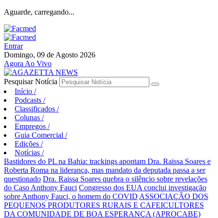
Aguarde, carregando...
Entrar
Domingo, 09 de Agosto 2026
Agora Ao Vivo
Pesquisar Notícia
Início
/
Podcasts
/
Classificados
/
Colunas
/
Empregos
/
Guia Comercial
/
Edições
/
Notícias
/
Bastidores do PL na Bahia: trackings apontam Dra. Raissa Soares e
Roberta Roma na liderança, mas mandato da deputada passa a ser
questionado
Dra. Raissa Soares quebra o silêncio sobre revelações
do Caso Anthony Fauci
Congresso dos EUA conclui investigação
sobre Anthony Fauci, o homem do COVID
ASSOCIAÇÃO DOS
PEQUENOS PRODUTORES RURAIS E CAFEICULTORES
DA COMUNIDADE DE BOA ESPERANÇA (APROCABE)