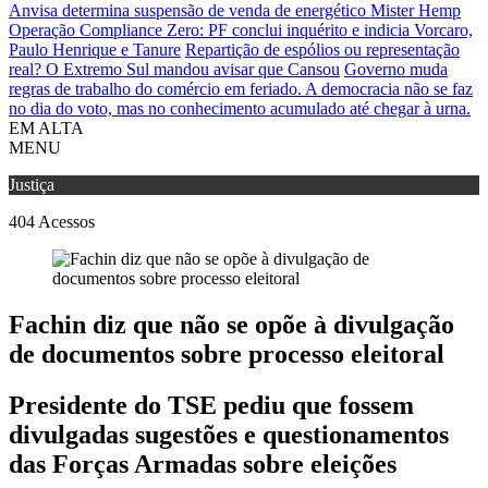
Anvisa determina suspensão de venda de energético Mister Hemp
Operação Compliance Zero: PF conclui inquérito e indicia Vorcaro,
Paulo Henrique e Tanure
Repartição de espólios ou representação
real? O Extremo Sul mandou avisar que Cansou
Governo muda
regras de trabalho do comércio em feriado.
A democracia não se faz
no dia do voto, mas no conhecimento acumulado até chegar à urna.
EM ALTA
MENU
Justiça
404
Acessos
Fachin diz que não se opõe à divulgação
de documentos sobre processo eleitoral
Presidente do TSE pediu que fossem
divulgadas sugestões e questionamentos
das Forças Armadas sobre eleições