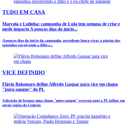
TUDO EM CASA
Marcola e Lulinha: campanha de Lula tem semana de crise e
mede impacto A poucos dias do início...
A poucos dias do início da campanha, presidente busca virar a página dos
episódios envolvendo o filho e...
VICE DEFINIDO
Flávio Bolsonaro define Alfredo Gaspar para vice em chapa
"puro-sangue" do PL
A decisão de formar uma chapa "puro-sangue" ocorreu após o PL falhar em
atrair siglas do Centrão