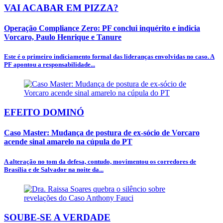
VAI ACABAR EM PIZZA?
Operação Compliance Zero: PF conclui inquérito e indicia
Vorcaro, Paulo Henrique e Tanure
Este é o primeiro indiciamento formal das lideranças envolvidas no caso. A
PF apontou a responsabilidade...
EFEITO DOMINÓ
Caso Master: Mudança de postura de ex-sócio de Vorcaro
acende sinal amarelo na cúpula do PT
A alteração no tom da defesa, contudo, movimentou os corredores de
Brasília e de Salvador na noite da...
SOUBE-SE A VERDADE