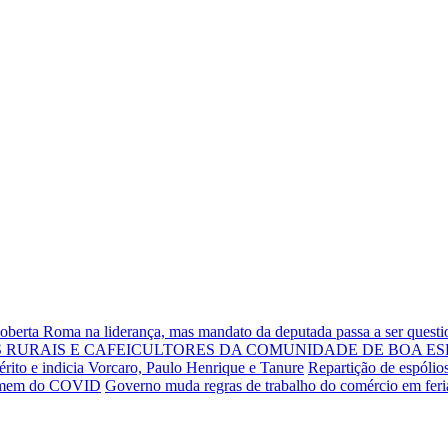
Roberta Roma na liderança, mas mandato da deputada passa a ser quest
RURAIS E CAFEICULTORES DA COMUNIDADE DE BOA ES
rito e indicia Vorcaro, Paulo Henrique e Tanure
Repartição de espólio
 homem do COVID
Governo muda regras de trabalho do comércio em fer