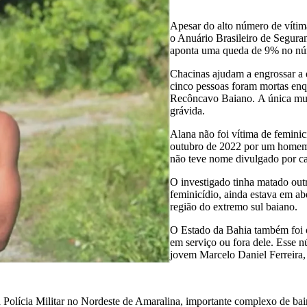
Apesar do alto número de vítim
o Anuário Brasileiro de Seguran
aponta uma queda de 9% no nú
Chacinas ajudam a engrossar a e
cinco pessoas foram mortas enq
Recôncavo Baiano. A única mulh
grávida.
Alana não foi vítima de femini
outubro de 2022 por um homem c
não teve nome divulgado por ca
O investigado tinha matado out
feminicídio, ainda estava em a
região do extremo sul baiano.
O Estado da Bahia também foi o
em serviço ou fora dele. Esse 
jovem Marcelo Daniel Ferreira, 
Polícia Militar no Nordeste de Amaralina, importante complexo de bair