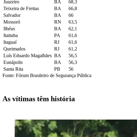
Juazeiro
BA
68,3
Teixeira de Freitas
BA
66,8
Salvador
BA
66
Mossoró
RN
63,5
Ilhéus
BA
62,1
Itaituba
PA
61,6
Itaguaí
RJ
61,6
Queimados
RJ
61,2
Luís Eduardo Magalhães
BA
56,5
Eunápolis
BA
56,3
Santa Rita
PB
56
Fonte: Fórum Brasileiro de Segurança Pública
As vítimas têm história