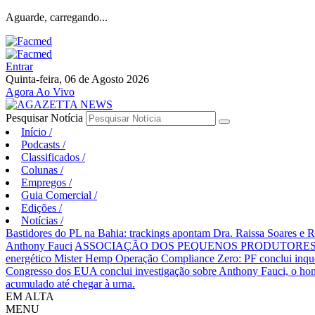
Aguarde, carregando...
Entrar
Quinta-feira, 06 de Agosto 2026
Agora Ao Vivo
Pesquisar Notícia
Início
/
Podcasts
/
Classificados
/
Colunas
/
Empregos
/
Guia Comercial
/
Edições
/
Notícias
/
Bastidores do PL na Bahia: trackings apontam Dra. Raissa Soares e 
Anthony Fauci
ASSOCIAÇÃO DOS PEQUENOS PRODUTORES 
energético Mister Hemp
Operação Compliance Zero: PF conclui inqué
Congresso dos EUA conclui investigação sobre Anthony Fauci, o
acumulado até chegar à urna.
EM ALTA
MENU