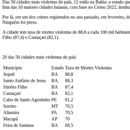
Das 50 cidades mais violentas do país, 12 estão na Bahia: o estado qu
lista das 10 maiores cidades baianas, com base no Censo 2022, Institu
Por lá, em um dos crimes registrados no ano passado, em fevereiro, do
Ninguém foi preso.
A cidade tem taxa de mortes violentas de 88,8 a cada 100 mil habitant
Filho (87,4) e Camaçari (82,1).
20 das 50 cidades mais violentas do país
Município
Estado
Taxa de Mortes Violentas
Jequié
BA
88,8
Santo Antônio de Jesus
BA
88,3
Simões Filho
BA
87,4
Camaçari
BA
82,1
Cabo de Santo Agostinho
PE
81,2
Sorriso
MT
70,5
Altamira
PA
70,5
Macapá
AP
70
Feira de Santana
BA
68,5