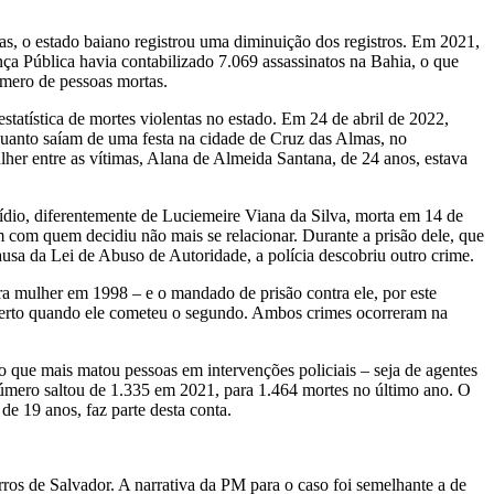
as, o estado baiano registrou uma diminuição dos registros. Em 2021,
ça Pública havia contabilizado 7.069 assassinatos na Bahia, o que
mero de pessoas mortas.
statística de mortes violentas no estado. Em 24 de abril de 2022,
uanto saíam de uma festa na cidade de Cruz das Almas, no
er entre as vítimas, Alana de Almeida Santana, de 24 anos, estava
cídio, diferentemente de Luciemeire Viana da Silva, morta em 14 de
om quem decidiu não mais se relacionar. Durante a prisão dele, que
usa da Lei de Abuso de Autoridade, a polícia descobriu outro crime.
ra mulher em 1998 – e o mandado de prisão contra ele, por este
berto quando ele cometeu o segundo. Ambos crimes ocorreram na
 que mais matou pessoas em intervenções policiais – seja de agentes
número saltou de 1.335 em 2021, para 1.464 mortes no último ano. O
de 19 anos, faz parte desta conta.
ros de Salvador. A narrativa da PM para o caso foi semelhante a de