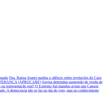
ionado
Dra. Raissa Soares quebra o silêncio sobre revelações do Caso
PERANÇA (APROCABE)
Anvisa determina suspensão de venda de
s ou representação real? O Extremo Sul mandou avisar que Cansou
iado.
A democracia não se faz no dia do voto, mas no conhecimento