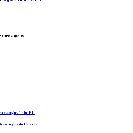
e mensagens.
uro-sangue" do PL
rair siglas do Centrão