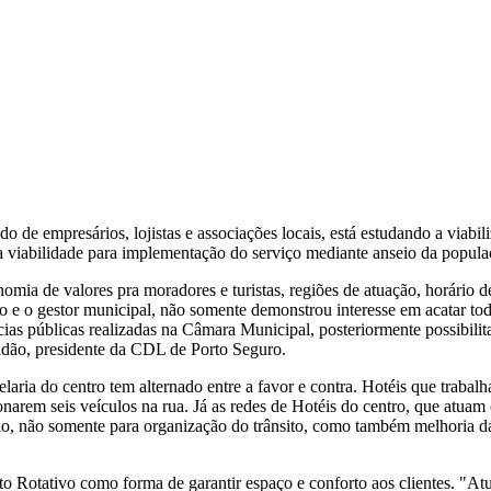
de empresários, lojistas e associações locais, está estudando a viabil
a viabilidade para implementação do serviço mediante anseio da popula
mia de valores pra moradores e turistas, regiões de atuação, horário de
 o gestor municipal, não somente demonstrou interesse em acatar todas
as públicas realizadas na Câmara Municipal, posteriormente possibilita
ndão, presidente da CDL de Porto Seguro.
laria do centro tem alternado entre a favor e contra. Hotéis que traba
cionarem seis veículos na rua. Já as redes de Hotéis do centro, que atua
, não somente para organização do trânsito, como também melhoria da 
to Rotativo como forma de garantir espaço e conforto aos clientes. "Atu