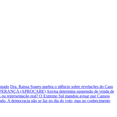
ionado
Dra. Raissa Soares quebra o silêncio sobre revelações do Caso
PERANÇA (APROCABE)
Anvisa determina suspensão de venda de
s ou representação real? O Extremo Sul mandou avisar que Cansou
iado.
A democracia não se faz no dia do voto, mas no conhecimento