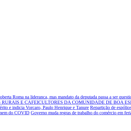
Roberta Roma na liderança, mas mandato da deputada passa a ser quest
RURAIS E CAFEICULTORES DA COMUNIDADE DE BOA ES
rito e indicia Vorcaro, Paulo Henrique e Tanure
Repartição de espólio
 homem do COVID
Governo muda regras de trabalho do comércio em fer