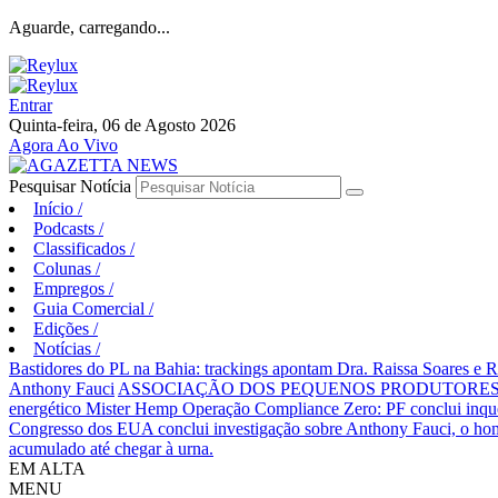
Aguarde, carregando...
Entrar
Quinta-feira, 06 de Agosto 2026
Agora Ao Vivo
Pesquisar Notícia
Início
/
Podcasts
/
Classificados
/
Colunas
/
Empregos
/
Guia Comercial
/
Edições
/
Notícias
/
Bastidores do PL na Bahia: trackings apontam Dra. Raissa Soares e 
Anthony Fauci
ASSOCIAÇÃO DOS PEQUENOS PRODUTORES 
energético Mister Hemp
Operação Compliance Zero: PF conclui inqué
Congresso dos EUA conclui investigação sobre Anthony Fauci, o
acumulado até chegar à urna.
EM ALTA
MENU