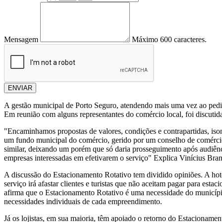
Mensagem
Máximo 600 caracteres.
ENVIAR
A gestão municipal de Porto Seguro, atendendo mais uma vez ao pedido 
Em reunião com alguns representantes do comércio local, foi discutid
"Encaminhamos propostas de valores, condições e contrapartidas, isono
um fundo municipal do comércio, gerido por um conselho de comércio e
similar, deixando um porém que só daria prosseguimento após audiênci
empresas interessadas em efetivarem o serviço" Explica Vinícius Bra
A discussão do Estacionamento Rotativo tem dividido opiniões. A hote
serviço irá afastar clientes e turistas que não aceitam pagar para esta
afirma que o Estacionamento Rotativo é uma necessidade do município
necessidades individuais de cada empreendimento.
Já os lojistas, em sua maioria, têm apoiado o retorno do Estacionamen