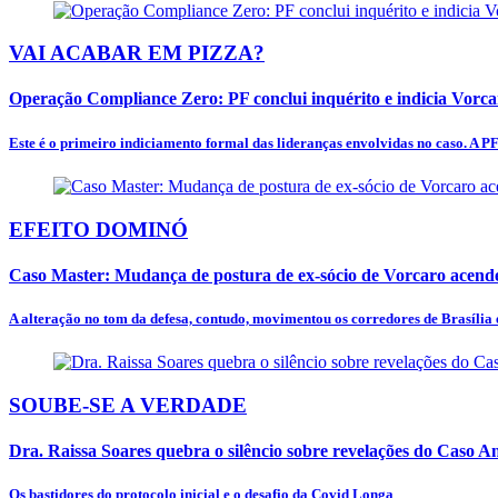
VAI ACABAR EM PIZZA?
Operação Compliance Zero: PF conclui inquérito e indicia Vorc
Este é o primeiro indiciamento formal das lideranças envolvidas no caso. A PF
EFEITO DOMINÓ
Caso Master: Mudança de postura de ex-sócio de Vorcaro acende
A alteração no tom da defesa, contudo, movimentou os corredores de Brasília e
SOUBE-SE A VERDADE
Dra. Raissa Soares quebra o silêncio sobre revelações do Caso 
Os bastidores do protocolo inicial e o desafio da Covid Longa