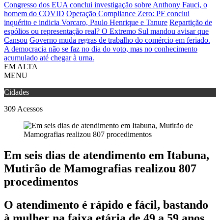
Congresso dos EUA conclui investigação sobre Anthony Fauci, o
homem do COVID
Operação Compliance Zero: PF conclui
inquérito e indicia Vorcaro, Paulo Henrique e Tanure
Repartição de
espólios ou representação real? O Extremo Sul mandou avisar que
Cansou
Governo muda regras de trabalho do comércio em feriado.
A democracia não se faz no dia do voto, mas no conhecimento
acumulado até chegar à urna.
EM ALTA
MENU
Cidades
309
Acessos
Em seis dias de atendimento em Itabuna,
Mutirão de Mamografias realizou 807
procedimentos
O atendimento é rápido e fácil, bastando
à mulher na faixa etária de 49 a 59 anos,