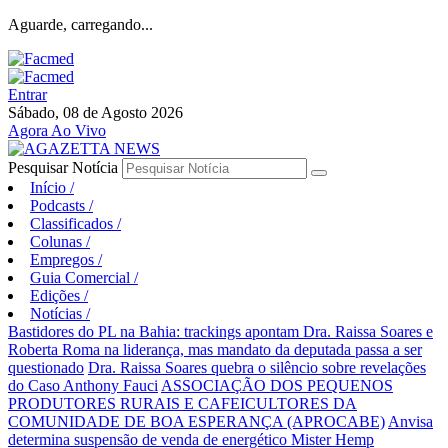
Aguarde, carregando...
Entrar
Sábado, 08 de Agosto 2026
Agora Ao Vivo
Pesquisar Notícia
Início
/
Podcasts
/
Classificados
/
Colunas
/
Empregos
/
Guia Comercial
/
Edições
/
Notícias
/
Bastidores do PL na Bahia: trackings apontam Dra. Raissa Soares e
Roberta Roma na liderança, mas mandato da deputada passa a ser
questionado
Dra. Raissa Soares quebra o silêncio sobre revelações
do Caso Anthony Fauci
ASSOCIAÇÃO DOS PEQUENOS
PRODUTORES RURAIS E CAFEICULTORES DA
COMUNIDADE DE BOA ESPERANÇA (APROCABE)
Anvisa
determina suspensão de venda de energético Mister Hemp