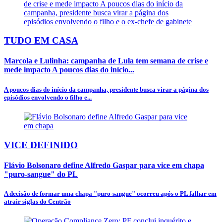
TUDO EM CASA
Marcola e Lulinha: campanha de Lula tem semana de crise e
mede impacto A poucos dias do início...
A poucos dias do início da campanha, presidente busca virar a página dos
episódios envolvendo o filho e...
VICE DEFINIDO
Flávio Bolsonaro define Alfredo Gaspar para vice em chapa
"puro-sangue" do PL
A decisão de formar uma chapa "puro-sangue" ocorreu após o PL falhar em
atrair siglas do Centrão