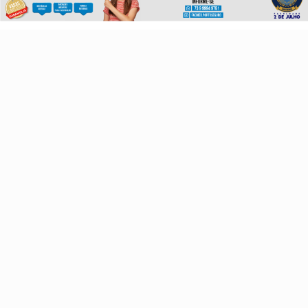
PROSSEGUIR
Navegue
Início
Opinião
Mundo
Sociedade
Ciência & Tecnologia
Educação
Política
Economia
Agro
Justiça
Saúde
Turismo
Esportes
Cidades
Cultura
Futebol
Sobre
FAQ
Contato