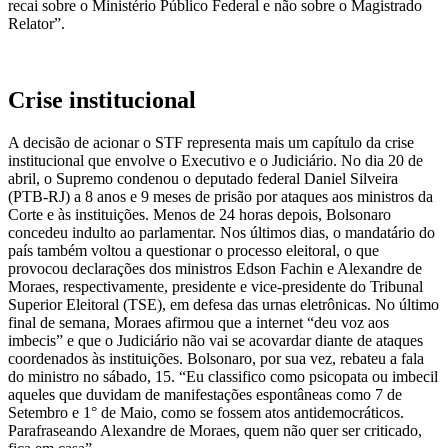
recai sobre o Ministério Público Federal e não sobre o Magistrado
Relator”.
Crise institucional
A decisão de acionar o STF representa mais um capítulo da crise
institucional que envolve o Executivo e o Judiciário. No dia 20 de
abril, o Supremo condenou o deputado federal Daniel Silveira
(PTB-RJ) a 8 anos e 9 meses de prisão por ataques aos ministros da
Corte e às instituições. Menos de 24 horas depois, Bolsonaro
concedeu indulto ao parlamentar. Nos últimos dias, o mandatário do
país também voltou a questionar o processo eleitoral, o que
provocou declarações dos ministros Edson Fachin e Alexandre de
Moraes, respectivamente, presidente e vice-presidente do Tribunal
Superior Eleitoral (TSE), em defesa das urnas eletrônicas. No último
final de semana, Moraes afirmou que a internet “deu voz aos
imbecis” e que o Judiciário não vai se acovardar diante de ataques
coordenados às instituições. Bolsonaro, por sua vez, rebateu a fala
do ministro no sábado, 15. “Eu classifico como psicopata ou imbecil
aqueles que duvidam de manifestações espontâneas como 7 de
Setembro e 1° de Maio, como se fossem atos antidemocráticos.
Parafraseando Alexandre de Moraes, quem não quer ser criticado,