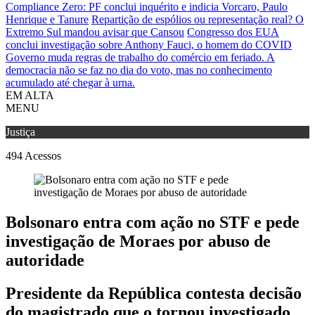
Compliance Zero: PF conclui inquérito e indicia Vorcaro, Paulo
Henrique e Tanure
Repartição de espólios ou representação real? O
Extremo Sul mandou avisar que Cansou
Congresso dos EUA
conclui investigação sobre Anthony Fauci, o homem do COVID
Governo muda regras de trabalho do comércio em feriado.
A
democracia não se faz no dia do voto, mas no conhecimento
acumulado até chegar à urna.
EM ALTA
MENU
Justiça
494
Acessos
Bolsonaro entra com ação no STF e pede
investigação de Moraes por abuso de
autoridade
Presidente da República contesta decisão
do magistrado que o tornou investigado