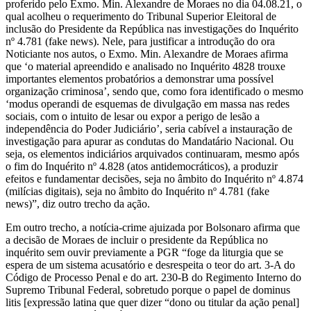
proferido pelo Exmo. Min. Alexandre de Moraes no dia 04.08.21, o
qual acolheu o requerimento do Tribunal Superior Eleitoral de
inclusão do Presidente da República nas investigações do Inquérito
nº 4.781 (fake news). Nele, para justificar a introdução do ora
Noticiante nos autos, o Exmo. Min. Alexandre de Moraes afirma
que ‘o material apreendido e analisado no Inquérito 4828 trouxe
importantes elementos probatórios a demonstrar uma possível
organização criminosa’, sendo que, como fora identificado o mesmo
‘modus operandi de esquemas de divulgação em massa nas redes
sociais, com o intuito de lesar ou expor a perigo de lesão a
independência do Poder Judiciário’, seria cabível a instauração de
investigação para apurar as condutas do Mandatário Nacional. Ou
seja, os elementos indiciários arquivados continuaram, mesmo após
o fim do Inquérito nº 4.828 (atos antidemocráticos), a produzir
efeitos e fundamentar decisões, seja no âmbito do Inquérito nº 4.874
(milícias digitais), seja no âmbito do Inquérito nº 4.781 (fake
news)”, diz outro trecho da ação.
Em outro trecho, a notícia-crime ajuizada por Bolsonaro afirma que
a decisão de Moraes de incluir o presidente da República no
inquérito sem ouvir previamente a PGR “foge da liturgia que se
espera de um sistema acusatório e desrespeita o teor do art. 3-A do
Código de Processo Penal e do art. 230-B do Regimento Interno do
Supremo Tribunal Federal, sobretudo porque o papel de dominus
litis [expressão latina que quer dizer “dono ou titular da ação penal]