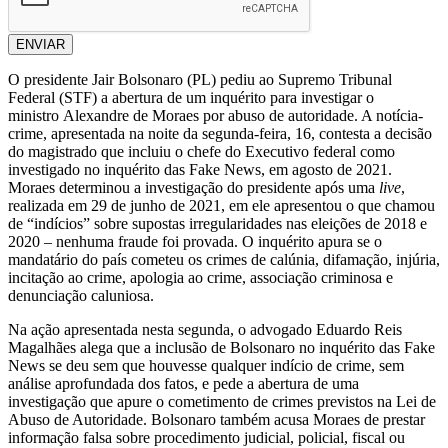
ENVIAR
O presidente Jair Bolsonaro (PL) pediu ao Supremo Tribunal
Federal (STF) a abertura de um inquérito para investigar o
ministro Alexandre de Moraes por abuso de autoridade. A notícia-
crime, apresentada na noite da segunda-feira, 16, contesta a decisão
do magistrado que incluiu o chefe do Executivo federal como
investigado no inquérito das Fake News, em agosto de 2021.
Moraes determinou a investigação do presidente após uma
live
,
realizada em 29 de junho de 2021, em ele apresentou o que chamou
de “indícios” sobre supostas irregularidades nas eleições de 2018 e
2020 – nenhuma fraude foi provada. O inquérito apura se o
mandatário do país cometeu os crimes de calúnia, difamação, injúria,
incitação ao crime, apologia ao crime, associação criminosa e
denunciação caluniosa.
Na ação apresentada nesta segunda, o advogado Eduardo Reis
Magalhães alega que a inclusão de Bolsonaro no inquérito das Fake
News se deu sem que houvesse qualquer indício de crime, sem
análise aprofundada dos fatos, e pede a abertura de uma
investigação que apure o cometimento de crimes previstos na Lei de
Abuso de Autoridade. Bolsonaro também acusa Moraes de prestar
informação falsa sobre procedimento judicial, policial, fiscal ou