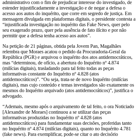
administrativo com o fim de prejudicar interesse do investigado, de
estender injustificadamente a investigação e de negar a defesa o
acesso aos autos do inquérito, que corre em segredo de justiça. Em
mensagem divulgada em plataformas digitais, o presidente contesta a
“injustificada investigação no inquérito das Fake News, quer pelo
seu exagerado prazo, quer pela ausência de fato ilícito e por não
permitir que a defesa tenha acesso aos autos”.
Na petição de 21 páginas, obtida pela Jovem Pan, Magalhães
relembra que Moraes acatou o pedido da Procuradoria-Geral da
República (PGR) e arquivou o inquérito dos atos antidemocráticos,
mas “determinou, de ofício, a abertura do Inquérito nº 4.874
(milícias digitais), trasladando para tal feito todas as peças
informativas constante do Inquérito nº 4.828 (atos
antidemocráticos)”. “Ou seja, trata-se de novo Inquérito (milícias
digitais), mas cujo conteúdo e temas investigados são exatamente os
mesmos do Inquérito arquivado (atos antidemocráticos)”, justifica o
advogado.
“Ademais, mesmo após o arquivamento de tal feito, o ora Noticiado
[Alexandre de Moraes] continuou a se utilizar das peças
informativas produzidas no Inquérito nº 4.828 (atos
antidemocráticos) para fundamentar suas decisões, proferidas tanto
no Inquérito nº 4.874 (milícias digitais), quanto no Inquérito 4.781
(fake news). Para exemplificar, pode-se citar o ato decisório