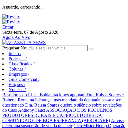
Aguarde, carregando...
Entrar
Sexta-feira, 07 de Agosto 2026
Agora Ao Vivo
Pesquisar Notícia
Início
/
Podcasts
/
Classificados
/
Colunas
/
Empregos
/
Guia Comercial
/
Edições
/
Notícias
/
Bastidores do PL na Bahia: trackings apontam Dra. Raissa Soares e
Roberta Roma na liderança, mas mandato da deputada passa a ser
questionado
Dra. Raissa Soares quebra o silêncio sobre revelações
do Caso Anthony Fauci
ASSOCIAÇÃO DOS PEQUENOS
PRODUTORES RURAIS E CAFEICULTORES DA
COMUNIDADE DE BOA ESPERANÇA (APROCABE)
Anvisa
determina suspensão de venda de energético Mister Hemp
Operação