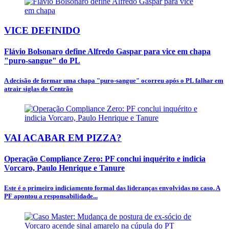
VICE DEFINIDO
Flávio Bolsonaro define Alfredo Gaspar para vice em chapa
"puro-sangue" do PL
A decisão de formar uma chapa "puro-sangue" ocorreu após o PL falhar em
atrair siglas do Centrão
VAI ACABAR EM PIZZA?
Operação Compliance Zero: PF conclui inquérito e indicia
Vorcaro, Paulo Henrique e Tanure
Este é o primeiro indiciamento formal das lideranças envolvidas no caso. A
PF apontou a responsabilidade...