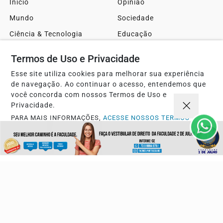
Início
Opinião
Mundo
Sociedade
Ciência & Tecnologia
Educação
Política
Economia
Termos de Uso e Privacidade
Agro
Justiça
Esse site utiliza cookies para melhorar sua experiência
Saúde
Turismo
de navegação. Ao continuar o acesso, entendemos que
você concorda com nossos Termos de Uso e
Esportes
Cidades
Privacidade.
Cultura
Futebol
PARA MAIS INFORMAÇÕES,
ACESSE NOSSOS TERMOS
CLICANDO AQUI
Sobre
FAQ
PROSSEGUIR
Contato
Pesquisar Notícia
Painel do Leitor