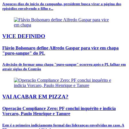
A poucos dias do início da campanha, presidente busca virar a página dos
episódios envolvendo o filho e...
VICE DEFINIDO
Flávio Bolsonaro define Alfredo Gaspar para vice em chapa
"puro-sangue" do PL
A decisão de formar uma chapa "puro-sangue" ocorreu após o PL falhar em
atrair siglas do Centrão
VAI ACABAR EM PIZZA?
Operação Compliance Zero: PF conclui inquérito e indicia
Vorcaro, Paulo Henrique e Tanure
Este é o primeiro indiciamento formal das lideranças envolvidas no caso. A