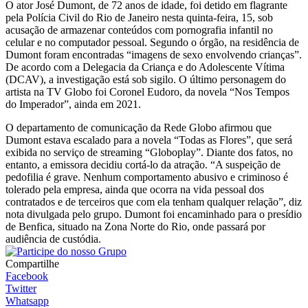
O ator José Dumont, de 72 anos de idade, foi detido em flagrante
pela Polícia Civil do Rio de Janeiro nesta quinta-feira, 15, sob
acusação de armazenar conteúdos com pornografia infantil no
celular e no computador pessoal. Segundo o órgão, na residência de
Dumont foram encontradas “imagens de sexo envolvendo crianças”.
De acordo com a Delegacia da Criança e do Adolescente Vítima
(DCAV), a investigação está sob sigilo. O último personagem do
artista na TV Globo foi Coronel Eudoro, da novela “Nos Tempos
do Imperador”, ainda em 2021.
O departamento de comunicação da Rede Globo afirmou que
Dumont estava escalado para a novela “Todas as Flores”, que será
exibida no serviço de streaming “Globoplay”. Diante dos fatos, no
entanto, a emissora decidiu cortá-lo da atração. “A suspeição de
pedofilia é grave. Nenhum comportamento abusivo e criminoso é
tolerado pela empresa, ainda que ocorra na vida pessoal dos
contratados e de terceiros que com ela tenham qualquer relação”, diz
nota divulgada pelo grupo. Dumont foi encaminhado para o presídio
de Benfica, situado na Zona Norte do Rio, onde passará por
audiência de custódia.
Compartilhe
Facebook
Twitter
Whatsapp