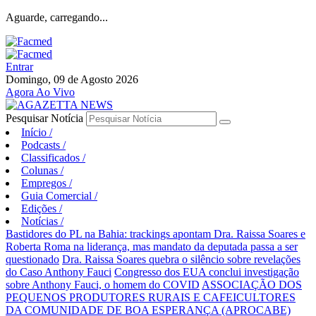
Aguarde, carregando...
Entrar
Domingo, 09 de Agosto 2026
Agora Ao Vivo
Pesquisar Notícia
Início
/
Podcasts
/
Classificados
/
Colunas
/
Empregos
/
Guia Comercial
/
Edições
/
Notícias
/
Bastidores do PL na Bahia: trackings apontam Dra. Raissa Soares e
Roberta Roma na liderança, mas mandato da deputada passa a ser
questionado
Dra. Raissa Soares quebra o silêncio sobre revelações
do Caso Anthony Fauci
Congresso dos EUA conclui investigação
sobre Anthony Fauci, o homem do COVID
ASSOCIAÇÃO DOS
PEQUENOS PRODUTORES RURAIS E CAFEICULTORES
DA COMUNIDADE DE BOA ESPERANÇA (APROCABE)