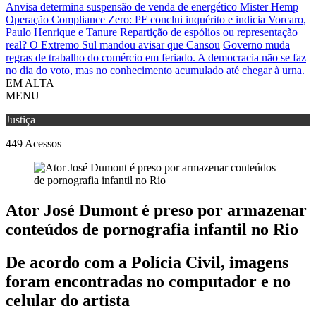
Anvisa determina suspensão de venda de energético Mister Hemp
Operação Compliance Zero: PF conclui inquérito e indicia Vorcaro,
Paulo Henrique e Tanure
Repartição de espólios ou representação
real? O Extremo Sul mandou avisar que Cansou
Governo muda
regras de trabalho do comércio em feriado.
A democracia não se faz
no dia do voto, mas no conhecimento acumulado até chegar à urna.
EM ALTA
MENU
Justiça
449
Acessos
Ator José Dumont é preso por armazenar
conteúdos de pornografia infantil no Rio
De acordo com a Polícia Civil, imagens
foram encontradas no computador e no
celular do artista