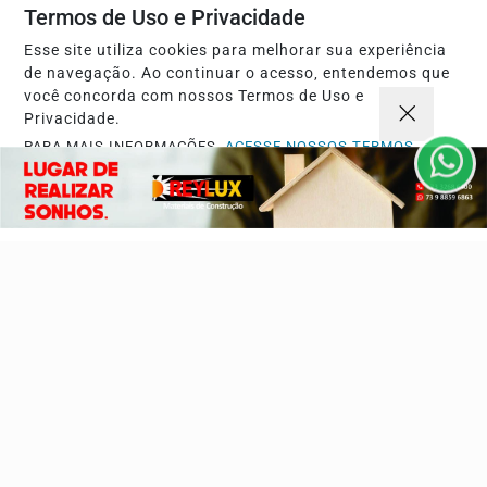
Termos de Uso e Privacidade
Início
Opinião
Esse site utiliza cookies para melhorar sua experiência
Mundo
Sociedade
de navegação. Ao continuar o acesso, entendemos que
você concorda com nossos Termos de Uso e
Ciência & Tecnologia
Educação
Privacidade.
Política
Economia
PARA MAIS INFORMAÇÕES,
ACESSE NOSSOS TERMOS
Agro
Justiça
CLICANDO AQUI
Saúde
Turismo
PROSSEGUIR
Esportes
Cidades
Cultura
Futebol
Sobre
FAQ
Contato
Pesquisar Notícia
Painel do Leitor