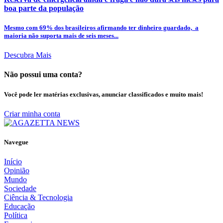
boa parte da população
Mesmo com 69% dos brasileiros afirmando ter dinheiro guardado, a
maioria não suporta mais de seis meses...
Descubra Mais
Não possui uma conta?
Você pode ler matérias exclusivas, anunciar classificados e muito mais!
Criar minha conta
Navegue
Início
Opinião
Mundo
Sociedade
Ciência & Tecnologia
Educação
Política