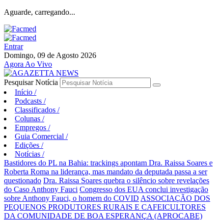
Aguarde, carregando...
Entrar
Domingo, 09 de Agosto 2026
Agora Ao Vivo
Pesquisar Notícia
Início
/
Podcasts
/
Classificados
/
Colunas
/
Empregos
/
Guia Comercial
/
Edições
/
Notícias
/
Bastidores do PL na Bahia: trackings apontam Dra. Raissa Soares e
Roberta Roma na liderança, mas mandato da deputada passa a ser
questionado
Dra. Raissa Soares quebra o silêncio sobre revelações
do Caso Anthony Fauci
Congresso dos EUA conclui investigação
sobre Anthony Fauci, o homem do COVID
ASSOCIAÇÃO DOS
PEQUENOS PRODUTORES RURAIS E CAFEICULTORES
DA COMUNIDADE DE BOA ESPERANÇA (APROCABE)