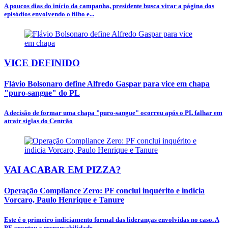
A poucos dias do início da campanha, presidente busca virar a página dos
episódios envolvendo o filho e...
VICE DEFINIDO
Flávio Bolsonaro define Alfredo Gaspar para vice em chapa
"puro-sangue" do PL
A decisão de formar uma chapa "puro-sangue" ocorreu após o PL falhar em
atrair siglas do Centrão
VAI ACABAR EM PIZZA?
Operação Compliance Zero: PF conclui inquérito e indicia
Vorcaro, Paulo Henrique e Tanure
Este é o primeiro indiciamento formal das lideranças envolvidas no caso. A
PF apontou a responsabilidade...