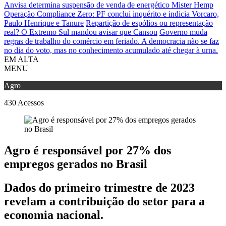
Anvisa determina suspensão de venda de energético Mister Hemp
Operação Compliance Zero: PF conclui inquérito e indicia Vorcaro,
Paulo Henrique e Tanure
Repartição de espólios ou representação
real? O Extremo Sul mandou avisar que Cansou
Governo muda
regras de trabalho do comércio em feriado.
A democracia não se faz
no dia do voto, mas no conhecimento acumulado até chegar à urna.
EM ALTA
MENU
Agro
430
Acessos
Agro é responsável por 27% dos
empregos gerados no Brasil
Dados do primeiro trimestre de 2023
revelam a contribuição do setor para a
economia nacional.