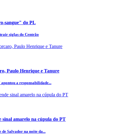
uro-sangue" do PL
rair siglas do Centrão
aro, Paulo Henrique e Tanure
 apontou a responsabilidade...
 sinal amarelo na cúpula do PT
 de Salvador na noite da...