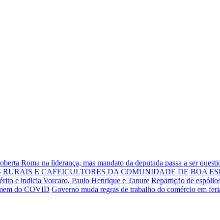
Roberta Roma na liderança, mas mandato da deputada passa a ser quest
RURAIS E CAFEICULTORES DA COMUNIDADE DE BOA ES
rito e indicia Vorcaro, Paulo Henrique e Tanure
Repartição de espólio
 homem do COVID
Governo muda regras de trabalho do comércio em fer