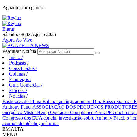
Aguarde, carregando...
Entrar
Sábado, 08 de Agosto 2026
Agora Ao Vivo
Pesquisar Notícia
Início
/
Podcasts
/
Classificados
/
Colunas
/
Empregos
/
Guia Comercial
/
Edições
/
Notícias
/
Bastidores do PL na Bahia: trackings apontam Dra. Raissa Soares e 
Anthony Fauci
ASSOCIAÇÃO DOS PEQUENOS PRODUTORES 
energético Mister Hemp
Operação Compliance Zero: PF conclui inqué
Congresso dos EUA conclui investigação sobre Anthony Fauci, o
acumulado até chegar à urna.
EM ALTA
MENU