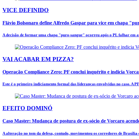
VICE DEFINIDO
Flávio Bolsonaro define Alfredo Gaspar para vice em chapa "p
A decisão de formar uma chapa "puro-sangue" ocorreu após o PL falhar em at
VAI ACABAR EM PIZZA?
Operação Compliance Zero: PF conclui inquérito e indicia Vorc
Este é o primeiro indiciamento formal das lideranças envolvidas no caso. A PF
EFEITO DOMINÓ
Caso Master: Mudança de postura de ex-sócio de Vorcaro acende
A alteração no tom da defesa, contudo, movimentou os corredores de Brasília e