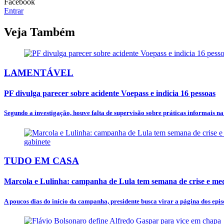
Facebook
Entrar
Veja Também
LAMENTÁVEL
PF divulga parecer sobre acidente Voepass e indicia 16 pessoas
Segundo a investigação, houve falta de supervisão sobre práticas informais n
TUDO EM CASA
Marcola e Lulinha: campanha de Lula tem semana de crise e mede
A poucos dias do início da campanha, presidente busca virar a página dos episó