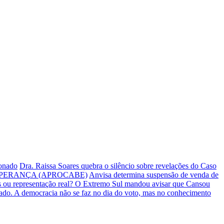
ionado
Dra. Raissa Soares quebra o silêncio sobre revelações do Caso
PERANÇA (APROCABE)
Anvisa determina suspensão de venda de
s ou representação real? O Extremo Sul mandou avisar que Cansou
iado.
A democracia não se faz no dia do voto, mas no conhecimento