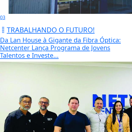
03
TRABALHANDO O FUTURO!
Da Lan House à Gigante da Fibra Óptica:
Netcenter Lança Programa de Jovens
Talentos e Investe...