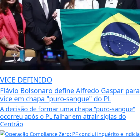
VICE DEFINIDO
Flávio Bolsonaro define Alfredo Gaspar para
vice em chapa "puro-sangue" do PL
A decisão de formar uma chapa "puro-sangue"
ocorreu após o PL falhar em atrair siglas do
Centrão