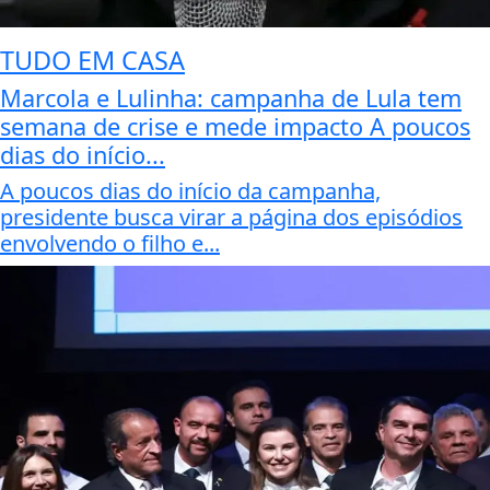
TUDO EM CASA
Marcola e Lulinha: campanha de Lula tem
semana de crise e mede impacto A poucos
dias do início...
A poucos dias do início da campanha,
presidente busca virar a página dos episódios
envolvendo o filho e...