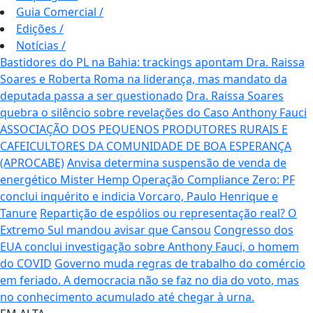
Guia Comercial
/
Edições
/
Notícias
/
Bastidores do PL na Bahia: trackings apontam Dra. Raissa
Soares e Roberta Roma na liderança, mas mandato da
deputada passa a ser questionado
Dra. Raissa Soares
quebra o silêncio sobre revelações do Caso Anthony Fauci
ASSOCIAÇÃO DOS PEQUENOS PRODUTORES RURAIS E
CAFEICULTORES DA COMUNIDADE DE BOA ESPERANÇA
(APROCABE)
Anvisa determina suspensão de venda de
energético Mister Hemp
Operação Compliance Zero: PF
conclui inquérito e indicia Vorcaro, Paulo Henrique e
Tanure
Repartição de espólios ou representação real? O
Extremo Sul mandou avisar que Cansou
Congresso dos
EUA conclui investigação sobre Anthony Fauci, o homem
do COVID
Governo muda regras de trabalho do comércio
em feriado.
A democracia não se faz no dia do voto, mas
no conhecimento acumulado até chegar à urna.