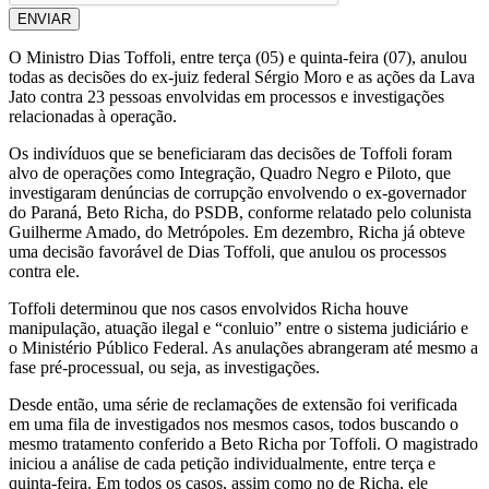
ENVIAR
O Ministro Dias Toffoli, entre terça (05) e quinta-feira (07), anulou
todas as decisões do ex-juiz federal Sérgio Moro e as ações da Lava
Jato contra 23 pessoas envolvidas em processos e investigações
relacionadas à operação.
Os indivíduos que se beneficiaram das decisões de Toffoli foram
alvo de operações como Integração, Quadro Negro e Piloto, que
investigaram denúncias de corrupção envolvendo o ex-governador
do Paraná, Beto Richa, do PSDB, conforme relatado pelo colunista
Guilherme Amado, do Metrópoles. Em dezembro, Richa já obteve
uma decisão favorável de Dias Toffoli, que anulou os processos
contra ele.
Toffoli determinou que nos casos envolvidos Richa houve
manipulação, atuação ilegal e “conluio” entre o sistema judiciário e
o Ministério Público Federal. As anulações abrangeram até mesmo a
fase pré-processual, ou seja, as investigações.
Desde então, uma série de reclamações de extensão foi verificada
em uma fila de investigados nos mesmos casos, todos buscando o
mesmo tratamento conferido a Beto Richa por Toffoli. O magistrado
iniciou a análise de cada petição individualmente, entre terça e
quinta-feira. Em todos os casos, assim como no de Richa, ele