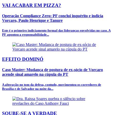
VAI ACABAR EM PIZZA?
Operação Compliance Zero: PF conclui inquérito e indicia
Vorcaro, Paulo Henrique e Tanure
Este é o primeiro indiciamento formal das lideranças envolvidas no caso. A
PF apontou a responsabilidade...
EFEITO DOMINÓ
Caso Master: Mudança de postura de ex-sócio de Vorcaro
acende sinal amarelo na cúpula do PT
A alteração no tom da defesa, contudo, movimentou os corredores de
Brasília e de Salvador na noite da...
SOUBE-SE A VERDADE