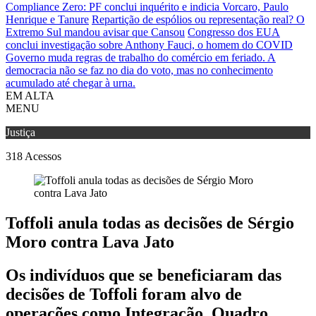
Compliance Zero: PF conclui inquérito e indicia Vorcaro, Paulo
Henrique e Tanure
Repartição de espólios ou representação real? O
Extremo Sul mandou avisar que Cansou
Congresso dos EUA
conclui investigação sobre Anthony Fauci, o homem do COVID
Governo muda regras de trabalho do comércio em feriado.
A
democracia não se faz no dia do voto, mas no conhecimento
acumulado até chegar à urna.
EM ALTA
MENU
Justiça
318
Acessos
Toffoli anula todas as decisões de Sérgio
Moro contra Lava Jato
Os indivíduos que se beneficiaram das
decisões de Toffoli foram alvo de
operações como Integração, Quadro