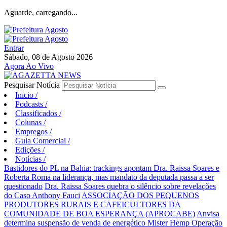
Aguarde, carregando...
Entrar
Sábado, 08 de Agosto 2026
Agora Ao Vivo
Pesquisar Notícia
Início
/
Podcasts
/
Classificados
/
Colunas
/
Empregos
/
Guia Comercial
/
Edições
/
Notícias
/
Bastidores do PL na Bahia: trackings apontam Dra. Raissa Soares e
Roberta Roma na liderança, mas mandato da deputada passa a ser
questionado
Dra. Raissa Soares quebra o silêncio sobre revelações
do Caso Anthony Fauci
ASSOCIAÇÃO DOS PEQUENOS
PRODUTORES RURAIS E CAFEICULTORES DA
COMUNIDADE DE BOA ESPERANÇA (APROCABE)
Anvisa
determina suspensão de venda de energético Mister Hemp
Operação