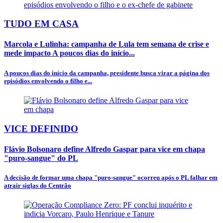
TUDO EM CASA
Marcola e Lulinha: campanha de Lula tem semana de crise e
mede impacto A poucos dias do início...
A poucos dias do início da campanha, presidente busca virar a página dos
episódios envolvendo o filho e...
VICE DEFINIDO
Flávio Bolsonaro define Alfredo Gaspar para vice em chapa
"puro-sangue" do PL
A decisão de formar uma chapa "puro-sangue" ocorreu após o PL falhar em
atrair siglas do Centrão