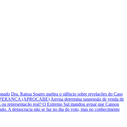
ionado
Dra. Raissa Soares quebra o silêncio sobre revelações do Caso
PERANÇA (APROCABE)
Anvisa determina suspensão de venda de
s ou representação real? O Extremo Sul mandou avisar que Cansou
iado.
A democracia não se faz no dia do voto, mas no conhecimento