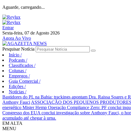
Aguarde, carregando...
Entrar
Sexta-feira, 07 de Agosto 2026
Agora Ao Vivo
Pesquisar Notícia
Início
/
Podcasts
/
Classificados
/
Colunas
/
Empregos
/
Guia Comercial
/
Edições
/
Notícias
/
Bastidores do PL na Bahia: trackings apontam Dra. Raissa Soares e 
Anthony Fauci
ASSOCIAÇÃO DOS PEQUENOS PRODUTORES 
energético Mister Hemp
Operação Compliance Zero: PF conclui inqué
Congresso dos EUA conclui investigação sobre Anthony Fauci, o
acumulado até chegar à urna.
EM ALTA
MENU