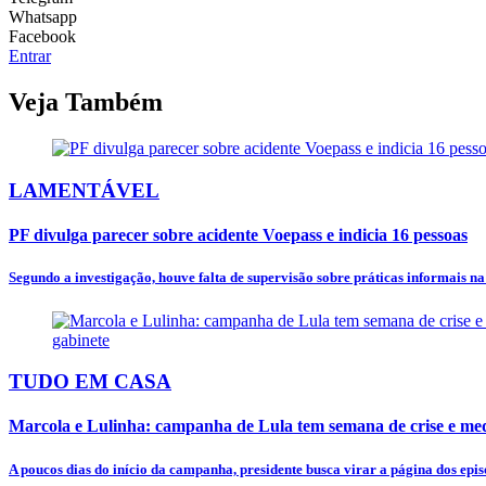
Whatsapp
Facebook
Entrar
Veja Também
LAMENTÁVEL
PF divulga parecer sobre acidente Voepass e indicia 16 pessoas
Segundo a investigação, houve falta de supervisão sobre práticas informais n
TUDO EM CASA
Marcola e Lulinha: campanha de Lula tem semana de crise e mede
A poucos dias do início da campanha, presidente busca virar a página dos episó