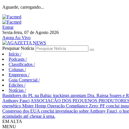
Aguarde, carregando...
Entrar
Sexta-feira, 07 de Agosto 2026
Agora Ao Vivo
Pesquisar Notícia
Início
/
Podcasts
/
Classificados
/
Colunas
/
Empregos
/
Guia Comercial
/
Edições
/
Notícias
/
Bastidores do PL na Bahia: trackings apontam Dra. Raissa Soares e 
Anthony Fauci
ASSOCIAÇÃO DOS PEQUENOS PRODUTORES 
energético Mister Hemp
Operação Compliance Zero: PF conclui inqué
Congresso dos EUA conclui investigação sobre Anthony Fauci, o
acumulado até chegar à urna.
EM ALTA
MENU