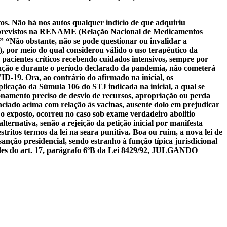
os. Não há nos autos qualquer indício de que adquiriu
são previstos na RENAME (Relação Nacional de Medicamentos
.”
“Não obstante, não se pode questionar ou invalidar a
 por meio do qual considerou válido o uso terapêutico da
pacientes críticos recebendo cuidados intensivos, sempre por
uação e durante o período declarado da pandemia, não cometerá
ID-19. Ora, ao contrário do afirmado na inicial, os
icação da Súmula 106 do STJ indicada na inicial, a qual se
ionamento preciso de desvio de recursos, apropriação ou perda
ciado acima com relação às vacinas, ausente dolo em prejudicar
 o exposto, ocorreu no caso sob exame verdadeiro abolitio
ternativa, senão a rejeição da petição inicial por manifesta
tritos termos da lei na seara punitiva. Boa ou ruim, a nova lei de
nção presidencial, sendo estranho à função típica jurisdicional
ldes do art. 17, parágrafo 6ºB da Lei 8429/92, JULGANDO