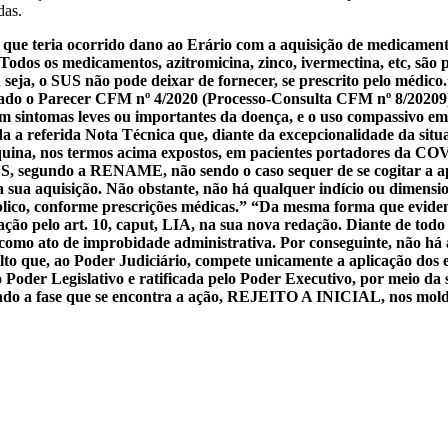
das.
 que teria ocorrido dano ao Erário com a aquisição de medicament
 Todos os medicamentos, azitromicina, zinco, ivermectina, etc, 
 seja, o SUS não pode deixar de fornecer, se prescrito pelo médico
ado o Parecer CFM nº 4/2020 (Processo-Consulta CFM nº 8/20209),
 sintomas leves ou importantes da doença, e o uso compassivo em 
a a referida Nota Técnica que, diante da excepcionalidade da sit
oquina, nos termos acima expostos, em pacientes portadores da COV
S, segundo a RENAME, não sendo o caso sequer de se cogitar a apl
 a sua aquisição. Não obstante, não há qualquer indício ou dimens
blico, conforme prescrições médicas.” “Da mesma forma que eviden
ção pelo art. 10, caput, LIA, na sua nova redação. Diante de todo
como ato de improbidade administrativa. Por conseguinte, não há al
to que, ao Poder Judiciário, compete unicamente a aplicação dos es
oder Legislativo e ratificada pelo Poder Executivo, por meio da sa
erando a fase que se encontra a ação, REJEITO A INICIAL, nos mo