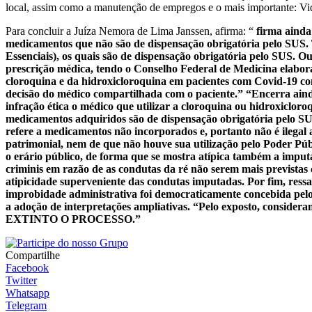
local, assim como a manutenção de empregos e o mais importante: Vi
Para concluir a Juíza Nemora de Lima Janssen, afirma: “
firma ainda
medicamentos que não são de dispensação obrigatória pelo SUS.
Essenciais), os quais são de dispensação obrigatória pelo SUS. Ou
prescrição médica, tendo o Conselho Federal de Medicina elabor
cloroquina e da hidroxicloroquina em pacientes com Covid-19 com
decisão do médico compartilhada com o paciente.” “Encerra aind
infração ética o médico que utilizar a cloroquina ou hidroxiclor
medicamentos adquiridos são de dispensação obrigatória pelo SU
refere a medicamentos não incorporados e, portanto não é ilegal
patrimonial, nem de que não houve sua utilização pelo Poder Pú
o erário público, de forma que se mostra atípica também a imputa
criminis em razão de as condutas da ré não serem mais previstas 
atipicidade superveniente das condutas imputadas. Por fim, ressal
improbidade administrativa foi democraticamente concebida pelo P
a adoção de interpretações ampliativas. “Pelo exposto, consid
EXTINTO O PROCESSO.”
Compartilhe
Facebook
Twitter
Whatsapp
Telegram