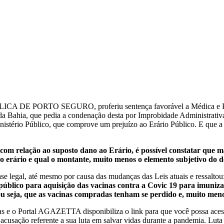
A DE PORTO SEGURO, proferiu sentença favorável a Médica e Pre
da Bahia, que pedia a condenação desta por Improbidade Administrativa
nistério Público, que comprove um prejuízo ao Erário Público. E que a 
com relação ao suposto dano ao Erário, é possível constatar que ma
 erário e qual o montante, muito menos o elemento subjetivo do do
se legal, até mesmo por causa das mudanças das Leis atuais e ressaltou
to público para aquisição das vacinas contra a Covic 19 para imuni
ou seja, que as vacinas compradas tenham se perdido e, muito meno
inas e o Portal AGAZETTA disponibiliza o link para que você possa ac
 acusação referente a sua luta em salvar vidas durante a pandemia. Lut