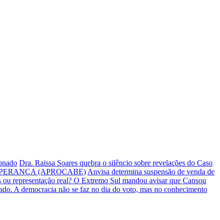
ionado
Dra. Raissa Soares quebra o silêncio sobre revelações do Caso
PERANÇA (APROCABE)
Anvisa determina suspensão de venda de
s ou representação real? O Extremo Sul mandou avisar que Cansou
iado.
A democracia não se faz no dia do voto, mas no conhecimento