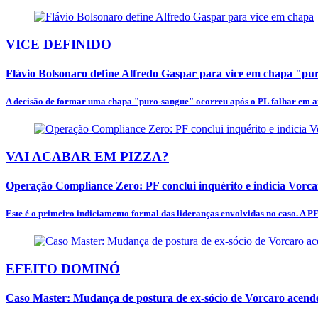
VICE DEFINIDO
Flávio Bolsonaro define Alfredo Gaspar para vice em chapa "p
A decisão de formar uma chapa "puro-sangue" ocorreu após o PL falhar em at
VAI ACABAR EM PIZZA?
Operação Compliance Zero: PF conclui inquérito e indicia Vorc
Este é o primeiro indiciamento formal das lideranças envolvidas no caso. A PF
EFEITO DOMINÓ
Caso Master: Mudança de postura de ex-sócio de Vorcaro acende