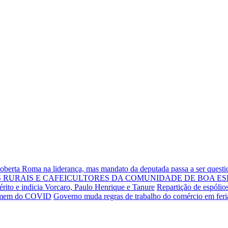
Roberta Roma na liderança, mas mandato da deputada passa a ser quest
RURAIS E CAFEICULTORES DA COMUNIDADE DE BOA ES
rito e indicia Vorcaro, Paulo Henrique e Tanure
Repartição de espólio
 homem do COVID
Governo muda regras de trabalho do comércio em fer